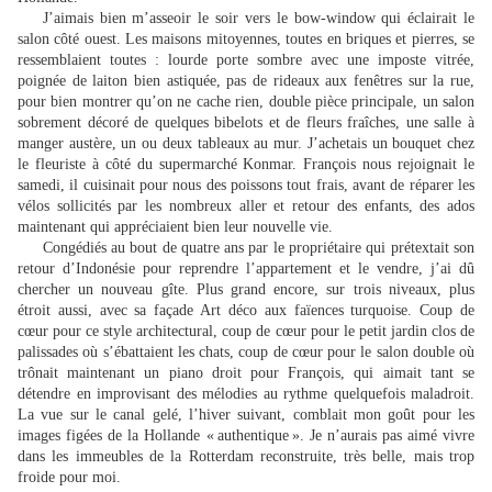
J’aimais bien m’asseoir le soir vers le bow-window qui éclairait le
salon côté ouest. Les maisons mitoyennes, toutes en briques et pierres, se
ressemblaient toutes : lourde porte sombre avec une imposte vitrée,
poignée de laiton bien astiquée, pas de rideaux aux fenêtres sur la rue,
pour bien montrer qu’on ne cache rien, double pièce principale, un salon
sobrement décoré de quelques bibelots et de fleurs fraîches, une salle à
manger austère, un ou deux tableaux au mur. J’achetais un bouquet chez
le fleuriste à côté du supermarché Konmar. François nous rejoignait le
samedi, il cuisinait pour nous des poissons tout frais, avant de réparer les
vélos sollicités par les nombreux aller et retour des enfants, des ados
maintenant qui appréciaient bien leur nouvelle vie.
Congédiés au bout de quatre ans par le propriétaire qui prétextait son
retour d’Indonésie pour reprendre l’appartement et le vendre, j’ai dû
chercher un nouveau gîte. Plus grand encore, sur trois niveaux, plus
étroit aussi, avec sa façade Art déco aux faïences turquoise. Coup de
cœur pour ce style architectural, coup de cœur pour le petit jardin clos de
palissades où s’ébattaient les chats, coup de cœur pour le salon double où
trônait maintenant un piano droit pour François, qui aimait tant se
détendre en improvisant des mélodies au rythme quelquefois maladroit.
La vue sur le canal gelé, l’hiver suivant, comblait mon goût pour les
images figées de la Hollande « authentique ». Je n’aurais pas aimé vivre
dans les immeubles de la Rotterdam reconstruite, très belle, mais trop
froide pour moi.