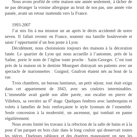
Nous avons profité de cette maison une année seulement, à tâcher de
ne pas déranger la voisine allergique au bruit de nos pas, une année vite
passée, avant un retour inattendu vers la France.
1993-2007
J’ai mis fin à ma mission un an après le décès accidentel de notre
neveu. Il fallait revenir en France, soutenir ma famille bouleversée et
saisir l’opportunité d’un bon poste à Lyon.
Décidément, nous choisissions toujours des maisons à la décoration
fanée. Le quartier de Lyon qui nous accueille à l’automne, près de la
Saône, porte le nom de l’église toute proche : Saint-Georges. C’est tout
près de la maison où le dentiste Mourguet distrayait ses patients avec un
spectacle de marionnettes : Guignol, Gnafron étaient nés au bout de la
rue.
Trois chambres, un bureau lumineux, un petit séjour, tout était exigu
dans cet appartement de 1843, avec ses couloirs interminables.
L’immeuble avait gardé son allée pavée, son escalier en pierre de
e
Villebois, sa verrière au 6
étage. Quelques fenêtres avec lambrequins et
volets à lamelles de bois renforçaient le style lyonnais de l’ensemble.
Seule concession à la modernité, un ascenseur, qui tombait en panne
régulièrement.
Nous avons limité les travaux à la réfection de la salle de bains et à la
pose d’un parquet en bois clair dans le long couloir qui desservait toutes
les pièces. Quelques tableaux et des étagères masquaient un peu les