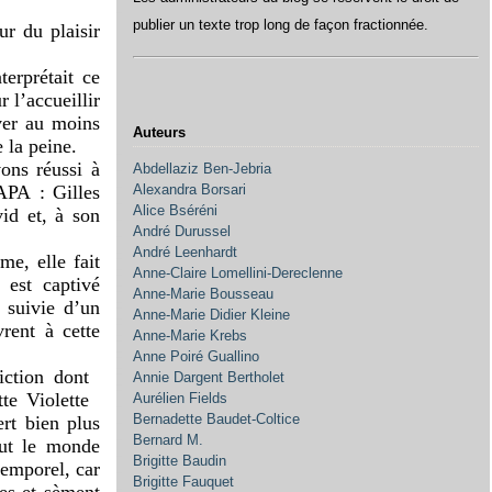
publier un texte trop long de façon fractionnée.
ur du plaisir
erprétait ce
 l’accueillir
ver au moins
Auteurs
 la peine.
ons réussi à
Abdellaziz Ben-Jebria
APA : Gilles
Alexandra Borsari
Alice Bséréni
id et, à son
André Durussel
André Leenhardt
me, elle fait
Anne-Claire Lomellini-Dereclenne
 est captivé
Anne-Marie Bousseau
t suivie d’un
Anne-Marie Didier Kleine
vrent à cette
Anne-Marie Krebs
Anne Poiré Guallino
iction dont
Annie Dargent Bertholet
te Violette
Aurélien Fields
Bernadette Baudet-Coltice
ert bien plus
Bernard M.
out le monde
Brigitte Baudin
temporel, car
Brigitte Fauquet
ges et sèment