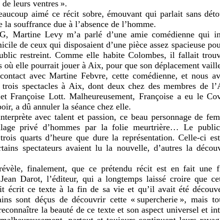
 de leurs ventres ».
eaucoup aimé ce récit sobre, émouvant qui parlait sans déto
e la souffrance due à l’absence de l’homme.
G, Martine Levy m’a parlé d’une amie comédienne qui int
icile de ceux qui disposaient d’une pièce assez spacieuse pour
ublic restreint. Comme elle habite Colombes, il fallait trou
ts où elle pourrait jouer à Aix, pour que son déplacement vaille
s contact avec Martine Febvre, cette comédienne, et nous av
trois spectacles à Aix, dont deux chez des membres de l’
et Françoise Lott. Malheureusement, Françoise a eu le Cov
oir, a dû annuler la séance chez elle.
nterprète avec talent et passion, ce beau personnage de fem
llage privé d’hommes par la folie meurtrière… Le public
trois quarts d’heure que dure la représentation. Celle-ci es
tains spectateurs avaient lu la nouvelle, d’autres la décou
révèle, finalement, que ce prétendu récit est en fait une f
 Jean Darot, l’éditeur, qui a longtemps laissé croire que cet
t écrit ce texte à la fin de sa vie et qu’il avait été découv
ins sont déçus de découvrir cette « supercherie », mais t
reconnaître la beauté de ce texte et son aspect universel et in
 malheureusement, partout et toujours continuent leurs rava