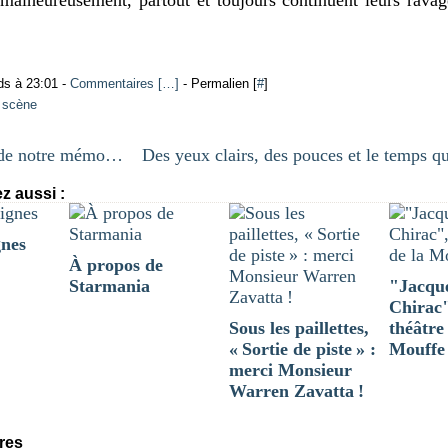
ds à 23:01 -
Commentaires [
…
]
- Permalien [
#
]
e scène
Victimes de notre mémoire
z aussi :
gnes
À propos de
Starmania
"Jacque
Chirac"
Sous les paillettes,
théâtre
« Sortie de piste » :
Mouffe
merci Monsieur
Warren Zavatta !
res