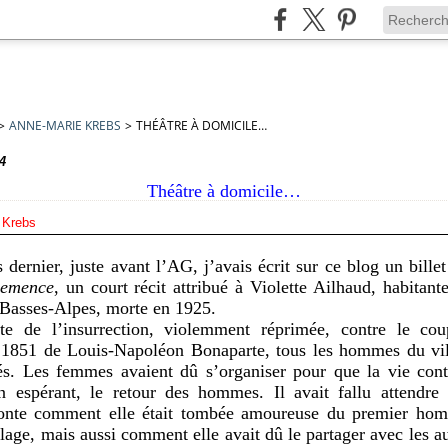
>
ANNE-MARIE KREBS
>
THÉÂTRE À DOMICILE…
4
Théâtre à domicile…
 Krebs
dernier, juste avant l’AG, j’avais écrit sur ce blog un bille
emence
, un court récit attribué à Violette Ailhaud, habitant
Basses-Alpes, morte en 1925.
te de l’insurrection, violemment réprimée, contre le co
1851 de Louis-Napoléon Bonaparte, tous les hommes du vil
és. Les femmes avaient dû s’organiser pour que la vie cont
en espérant, le retour des hommes. Il avait fallu attendre
conte comment elle était tombée amoureuse du premier hom
lage, mais aussi comment elle avait dû le partager avec les 