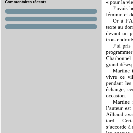
« pour la vie
Commentaires récents
J’avais b
féminin et d
Or à l’A
texte au dom
devant un p
trois endroi
J’ai pri
programmer 
Charbonnel 
grand désesp
Martine i
vivre ce vi
pendant les 
échange, cer
occasion.
Martine 
l’auteur est
Ailhaud avai
tard… Certa
s’accorde à 
les guerres,