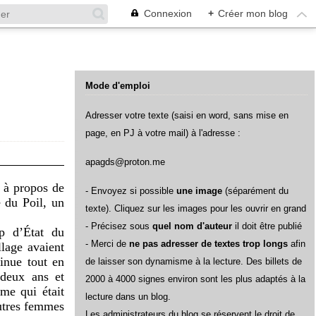
Connexion
+
Créer mon blog
Mode d'emploi
Adresser votre texte (saisi en word, sans mise en
page, en PJ à votre mail) à l'adresse :
apagds@proton.me
t à propos de
- Envoyez si possible
une image
(séparément du
e du Poil, un
texte). Cliquez sur les images pour les ouvrir en grand
- Précisez sous
quel nom d'auteur
il doit être publié
up d’État du
- Merci de
ne pas adresser de textes trop longs
afin
lage avaient
inue tout en
de laisser son dynamisme à la lecture. Des billets de
 deux ans et
2000 à 4000 signes environ sont les plus adaptés à la
me qui était
lecture dans un blog.
autres femmes
L
es administrateurs du blog se réservent le droit de