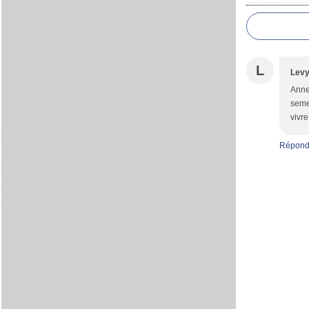
L
Lev
Anne
semen
vivr
Répond