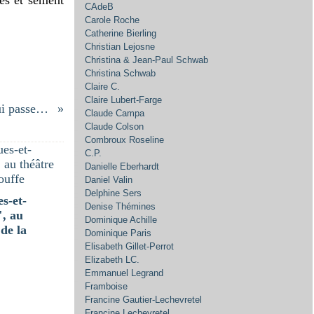
CAdeB
Carole Roche
Catherine Bierling
Christian Lejosne
Christina & Jean-Paul Schwab
Christina Schwab
Claire C.
Claire Lubert-Farge
Des yeux clairs, des pouces et le temps qui passe….
Claude Campa
Claude Colson
Combroux Roseline
C.P.
Danielle Eberhardt
Daniel Valin
Delphine Sers
s-et-
Denise Thémines
, au
Dominique Achille
 de la
Dominique Paris
Elisabeth Gillet-Perrot
Elizabeth LC.
Emmanuel Legrand
Framboise
Francine Gautier-Lechevretel
Francine Lechevretel