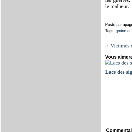
le malheur.
Posté par apag
Tags:
graine d
Vous aimere
Lacs des si
Commentai