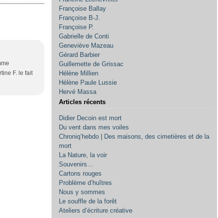
Françoise Ballay
Françoise B-J.
Françoise P.
Gabrielle de Conti
Geneviève Mazeau
Gérard Barbier
omme
Guillemette de Grissac
ine F. le fait
Hélène Millien
Hélène Paule Lussie
Hervé Massa
Articles récents
Didier Decoin est mort
Du vent dans mes voiles
Chroniq’hebdo | Des maisons, des cimetières et de la
mort
La Nature, la voir
Souvenirs…
Cartons rouges
Problème d’huîtres
Nous y sommes
Le souffle de la forêt
Ateliers d’écriture créative