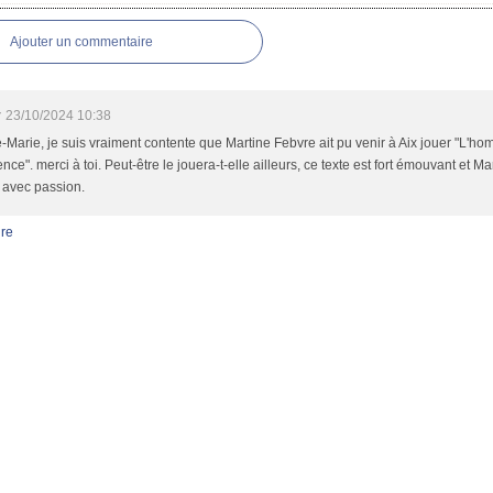
Ajouter un commentaire
y
23/10/2024 10:38
-Marie, je suis vraiment contente que Martine Febvre ait pu venir à Aix jouer "L'h
ce". merci à toi. Peut-être le jouera-t-elle ailleurs, ce texte est fort émouvant et Mart
e avec passion.
re