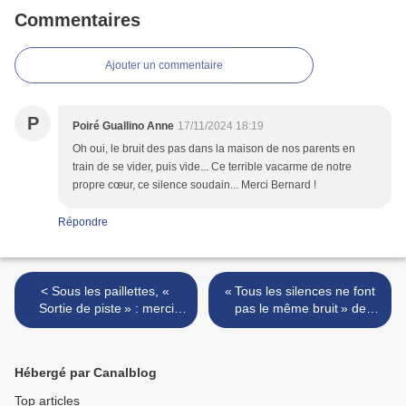
Commentaires
Ajouter un commentaire
P
Poiré Guallino Anne
17/11/2024 18:19
Oh oui, le bruit des pas dans la maison de nos parents en
train de se vider, puis vide... Ce terrible vacarme de notre
propre cœur, ce silence soudain... Merci Bernard !
Répondre
< Sous les paillettes, «
« Tous les silences ne font
Sortie de piste » : merci
pas le même bruit » de
Monsieur Warren Zavatta !
Baptiste Beaulieu >
Hébergé par Canalblog
Top articles