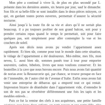
Mon père a continué à vivre là, de plus en plus secondé par L.
présente dans les dernières années, six heures par jour, sauf le dimanche.
Son fils et sa belle-fille se sont installés dans le deux-pièces mitoyen, ce
qui, en gardant toutes portes ouvertes, permettait d’assurer la sécurité
nocturne.
Ainsi jusqu’à la toute fin de sa vie et alors qu’il ne sortait plus
beaucoup, il a pu toujours profiter de son grand balcon, soit pour y
prendre certains repas quand le temps le permettait, soit pour faire
quelques pas, soit simplement pour aller contempler la vue et les
couchers de soleil.
Après son décès nous avons pu vendre l’appartement assez
rapidement. Et bien sûr, comme pour tout le monde dans cette situation,
le vidage de l’appartement a été douloureux. Moi-même, mes fils, mon
neveu, L. aussi bien sûr, sommes passés tour à tour pour emporter
souvenirs, cadres, bibelots, livres que nous voulions conserver. Et les
bouteilles à la cave que nous buvons encore. Puis nous avons fait quantité
de norias avec la Ressourcerie qui, par chance, se trouve presque en face
de l’immeuble, de l’autre côté de l’avenue d’Italie. Enfin nous avons fait
venir une entreprise de débarras qui a emporté tout ce qui restait.
Impression bizarre de déambuler dans l’appartement vide, d’entendre le
son de nos pas se réverbérer différemment une fois les tapis et les
meubles enlevés…
Puis ce fut la remise des clefs à nos acquéreurs, une petite famille