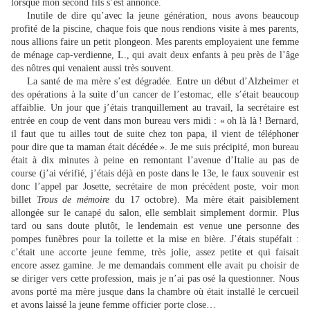
lorsque mon second fils s’est annoncé.
Inutile de dire qu’avec la jeune génération, nous avons beaucoup
profité de la piscine, chaque fois que nous rendions visite à mes parents,
nous allions faire un petit plongeon. Mes parents employaient une femme
de ménage cap-verdienne, L., qui avait deux enfants à peu près de l’âge
des nôtres qui venaient aussi très souvent.
La santé de ma mère s’est dégradée. Entre un début d’Alzheimer et
des opérations à la suite d’un cancer de l’estomac, elle s’était beaucoup
affaiblie. Un jour que j’étais tranquillement au travail, la secrétaire est
entrée en coup de vent dans mon bureau vers midi : « oh là là ! Bernard,
il faut que tu ailles tout de suite chez ton papa, il vient de téléphoner
pour dire que ta maman était décédée ». Je me suis précipité, mon bureau
était à dix minutes à peine en remontant l’avenue d’Italie au pas de
course (j’ai vérifié, j’étais déjà en poste dans le 13e, le faux souvenir est
donc l’appel par Josette, secrétaire de mon précédent poste, voir mon
billet
Trous de mémoire
du 17 octobre). Ma mère était paisiblement
allongée sur le canapé du salon, elle semblait simplement dormir. Plus
tard ou sans doute plutôt, le lendemain est venue une personne des
pompes funèbres pour la toilette et la mise en bière. J’étais stupéfait :
c’était une accorte jeune femme, très jolie, assez petite et qui faisait
encore assez gamine. Je me demandais comment elle avait pu choisir de
se diriger vers cette profession, mais je n’ai pas osé la questionner. Nous
avons porté ma mère jusque dans la chambre où était installé le cercueil
et avons laissé la jeune femme officier porte close…