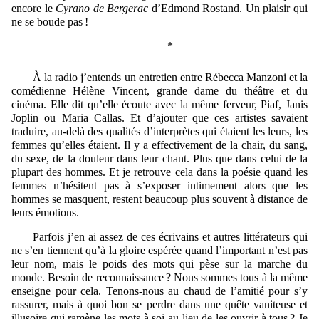
encore le
Cyrano de Bergerac
d’Edmond Rostand.
Un plaisir qui
ne se boude pas
!
*
À la radio j’entends un entretien entre Rébecca Manzoni et la
comédienne Hélène Vincent, grande dame du théâtre et du
cinéma. Elle dit qu’elle écoute avec la même ferveur, Piaf, Janis
Joplin ou Maria Callas. Et d’ajouter que ces artistes savaient
traduire, au-delà des qualités d’interprètes qui étaient les leurs, les
femmes qu’elles étaient. Il y a effectivement de la chair, du sang,
du sexe, de la douleur dans leur chant. Plus que dans celui de la
plupart des hommes. Et je retrouve cela dans la poésie quand les
femmes n’hésitent pas à s’exposer intimement alors que les
hommes se masquent, restent beaucoup plus souvent à distance de
leurs émotions.
Parfois j
’en ai assez de ces
écrivains et autres littérateurs
qui
n
e
s’en
tiennent
qu’
à l
a
gloire espérée quand l’important n’est pas
leur nom, mais le poids des mots qui pèse sur la marche du
monde. Besoin de reconnaissance ? Nous sommes tous à la même
enseigne pour cela. Tenons-nous au chaud de l’amitié pour s’y
rassurer, mais à quoi bon se perdre dans une quête vaniteuse et
illusoire qui ramène les mots à soi au lieu de les ouvrir à tous ? Je