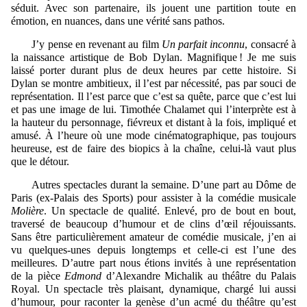
séduit. Avec son partenaire, ils jouent une partition toute en
émotion, en nuances, dans une vérité sans pathos.
J’y pense en revenant au film
Un parfait inconnu
, consacré à
la naissance artistique de Bob Dylan. Magnifique ! Je me suis
laissé porter durant plus de deux heures par cette histoire. Si
Dylan se montre ambitieux, il l’est par nécessité, pas par souci de
représentation. Il l’est parce que c’est sa quête, parce que c’est lui
et pas une image de lui. Timothée Chalamet qui l’interprète est à
la hauteur du personnage, fiévreux et distant à la fois, impliqué et
amusé. À l’heure où une mode cinématographique, pas toujours
heureuse, est de faire des biopics à la chaîne, celui-là vaut plus
que le détour.
Autres spectacles durant la semaine. D’une part
au Dôme de
Paris (ex-Palais des Sports) pour assister à la comédie musicale
Molière
.
U
n spectacle de qualité.
Enlevé, pro de bout en bout,
traversé de beaucoup d’humour et de clins d’œil réjouissants.
Sans être particulièrement amateur de comédie musicale, j’en ai
vu quelques-unes depuis longtemps et celle-ci est l’une des
meilleures. D’autre part nous étions
invités à
une représentation
de
la pièce
Edmond
d’Alexandre Michalik au théâtre du Palais
Royal. Un spectacle très plaisant, dynamique, chargé
lui aussi
d’humour, pour raconter la genèse d’un acmé du théâtre
qu’est