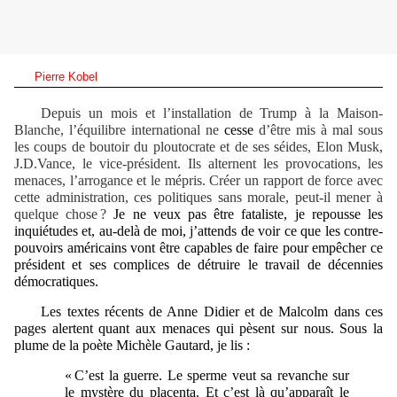
Pierre Kobel
D
epuis un mois et l’i
n
sta
lla
tion de Trump à la Maison-
Blanche, l’équilibre international ne
cesse
d’être mis à mal sous
les coups de boutoir du ploutocrate et de ses séides, Elon Musk,
J.D.Vance, le vice-président.
Ils alternent les provocations, les
menaces, l’arrogance et le mépris. Créer un rapport de force avec
cette administration, ces politiques sans morale, peut-il mener à
quelque chose ?
Je ne veux pas être fataliste, je repousse les
inquiétudes et, au-delà de moi, j’attends de
voir
ce que les contre-
pouvoirs américains vont être capables de faire pour empêcher ce
président et ses complices de détruire le travail de décennies
démocratiques.
Les t
extes
récents
de Anne Didier et
de
Malcolm dans
ces
pages alertent quant aux menaces
qui pèsent sur nous
.
Sous la
plume de la poète
Michèle Gautard,
je lis :
« C’est la guerre. Le sperme veut sa revanche sur
le mystère du placenta. Et c’est là qu’apparaît le