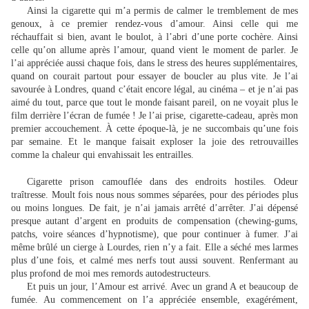
Ainsi la cigarette qui m’a permis de calmer le tremblement de mes
genoux, à ce premier rendez-vous d’amour. Ainsi celle qui me
réchauffait si bien, avant le boulot, à l’abri d’une porte cochère. Ainsi
celle qu’on allume après l’amour, quand vient le moment de parler. Je
l’ai appréciée aussi chaque fois, dans le stress des heures supplémentaires,
quand on courait partout pour essayer de boucler au plus vite. Je l’ai
savourée à Londres, quand c’était encore légal, au cinéma – et je n’ai pas
aimé du tout, parce que tout le monde faisant pareil, on ne voyait plus le
film derrière l’écran de fumée ! Je l’ai prise, cigarette-cadeau, après mon
premier accouchement. À cette époque-là, je ne succombais qu’une fois
par semaine. Et le manque faisait exploser la joie des retrouvailles
comme la chaleur qui envahissait les entrailles.
Cigarette prison camouflée dans des endroits hostiles. Odeur
traîtresse. Moult fois nous nous sommes séparées, pour des périodes plus
ou moins longues. De fait, je n’ai jamais arrêté d’arrêter. J’ai dépensé
presque autant d’argent en produits de compensation (chewing-gums,
patchs, voire séances d’hypnotisme), que pour continuer à fumer. J’ai
même brûlé un cierge à Lourdes, rien n’y a fait. Elle a séché mes larmes
plus d’une fois, et calmé mes nerfs tout aussi souvent. Renfermant au
plus profond de moi mes remords autodestructeurs.
Et puis un jour, l’Amour est arrivé. Avec un grand A et beaucoup de
fumée. Au commencement on l’a appréciée ensemble, exagérément,