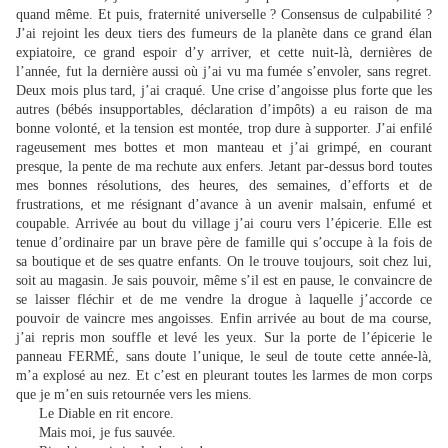
quand même. Et puis, fraternité universelle ? Consensus de culpabilité ?
J’ai rejoint les deux tiers des fumeurs de la planète dans ce grand élan
expiatoire, ce grand espoir d’y arriver, et cette nuit-là, dernières de
l’année, fut la dernière aussi où j’ai vu ma fumée s’envoler, sans regret.
Deux mois plus tard, j’ai craqué. Une crise d’angoisse plus forte que les
autres (bébés insupportables, déclaration d’impôts) a eu raison de ma
bonne volonté, et la tension est montée, trop dure à supporter. J’ai enfilé
rageusement mes bottes et mon manteau et j’ai grimpé, en courant
presque, la pente de ma rechute aux enfers. Jetant par-dessus bord toutes
mes bonnes résolutions, des heures, des semaines, d’efforts et de
frustrations, et me résignant d’avance à un avenir malsain, enfumé et
coupable. Arrivée au bout du village j’ai couru vers l’épicerie. Elle est
tenue d’ordinaire par un brave père de famille qui s’occupe à la fois de
sa boutique et de ses quatre enfants. On le trouve toujours, soit chez lui,
soit au magasin. Je sais pouvoir, même s’il est en pause, le convaincre de
se laisser fléchir et de me vendre la drogue à laquelle j’accorde ce
pouvoir de vaincre mes angoisses. Enfin arrivée au bout de ma course,
j’ai repris mon souffle et levé les yeux. Sur la porte de l’épicerie le
panneau FERMÉ, sans doute l’unique, le seul de toute cette année-là,
m’a explosé au nez. Et c’est en pleurant toutes les larmes de mon corps
que je m’en suis retournée vers les miens.
Le Diable en rit encore.
Mais moi, je fus sauvée.