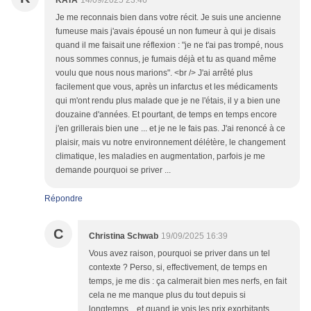
KATA
14/09/2025 23:46
Je me reconnais bien dans votre récit. Je suis une ancienne
fumeuse mais j'avais épousé un non fumeur à qui je disais
quand il me faisait une réflexion : "je ne t'ai pas trompé, nous
nous sommes connus, je fumais déjà et tu as quand même
voulu que nous nous marions". <br /> J'ai arrêté plus
facilement que vous, après un infarctus et les médicaments
qui m'ont rendu plus malade que je ne l'étais, il y a bien une
douzaine d'années. Et pourtant, de temps en temps encore
j'en grillerais bien une ... et je ne le fais pas. J'ai renoncé à ce
plaisir, mais vu notre environnement délétère, le changement
climatique, les maladies en augmentation, parfois je me
demande pourquoi se priver ...
Répondre
C
Christina Schwab
19/09/2025 16:39
Vous avez raison, pourquoi se priver dans un tel
contexte ? Perso, si, effectivement, de temps en
temps, je me dis : ça calmerait bien mes nerfs, en fait
cela ne me manque plus du tout depuis si
longtemps... et quand je vois les prix exorbitants