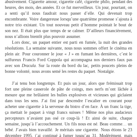
abusivement. Cigarette amour, cigarette café, cigarette philo, pendant des
heures, des mois, des années. Et ce fut merveilleux. Un jour, pourtant, on
a senti qu’il nous faudrait nous passer d’elle. Qui devenait trop
encombrante. Voire dangereuse lorsqu’une quatrième promesse s’ajouta à
notre trio existant. Un tout nouveau petit d’homme pointait le bout de
son nez. Il était plus que temps de se calmer. D’ailleurs financièrement,
nous n’allions bientôt plus pouvoir assumer.
Lors donc, un paquet entier est parti en fumée, la nuit des grandes
résolutions. La semaine suivante, nous nous sommes offert le cinéma en
plein air. Pour couronner le jour « J » en fumant les dernières, c’est le
sulfureux Francis Ford Coppola qui accompagna nos derniers faux pas
avec son
Dracula
. Sur la route du bord du lac, petits poucets pleins de
bonne volonté, nous avons semé les restes du paquet. Nostalgie.
J’ai tenu bon longtemps. Et puis un jour, alors que frémissait trop
fort une pleine casserole de pâte de coings, mes nerfs m’ont lâchée à
mesure que me brûlaient les bulles explosives et vicieuses qui giclaient
dans tous les sens. J’ai fini par descendre l’escalier en courant pour
acheter une cigarette à la serveuse du bistro d’en face. À un franc la tige,
ça mettait le paquet à vingt francs suisses ! Même nos plus audacieux
percepteurs n’avaient pas osé ce coup-là ! Et ainsi de suite, chaque
semaine, jusqu’à l’accouchement. Un fils nous est né. Beau comme… un
bébé. J’avais bien travaillé. Je méritais une cigarette. Nous étions le 23
décembre 1995, j’ai continué à fumer jusqu’au 31. Modérément, mais