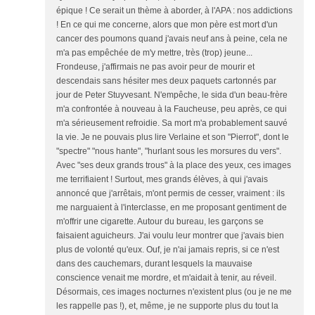
épique ! Ce serait un thème à aborder, à l'APA : nos addictions
! En ce qui me concerne, alors que mon père est mort d'un
cancer des poumons quand j'avais neuf ans à peine, cela ne
m'a pas empêchée de m'y mettre, très (trop) jeune...
Frondeuse, j'affirmais ne pas avoir peur de mourir et
descendais sans hésiter mes deux paquets cartonnés par
jour de Peter Stuyvesant. N'empêche, le sida d'un beau-frère
m'a confrontée à nouveau à la Faucheuse, peu après, ce qui
m'a sérieusement refroidie. Sa mort m'a probablement sauvé
la vie. Je ne pouvais plus lire Verlaine et son "Pierrot", dont le
"spectre" "nous hante", "hurlant sous les morsures du vers".
Avec "ses deux grands trous" à la place des yeux, ces images
me terrifiaient ! Surtout, mes grands élèves, à qui j'avais
annoncé que j'arrêtais, m'ont permis de cesser, vraiment : ils
me narguaient à l'interclasse, en me proposant gentiment de
m'offrir une cigarette. Autour du bureau, les garçons se
faisaient aguicheurs. J'ai voulu leur montrer que j'avais bien
plus de volonté qu'eux. Ouf, je n'ai jamais repris, si ce n'est
dans des cauchemars, durant lesquels la mauvaise
conscience venait me mordre, et m'aidait à tenir, au réveil.
Désormais, ces images nocturnes n'existent plus (ou je ne me
les rappelle pas !), et, même, je ne supporte plus du tout la