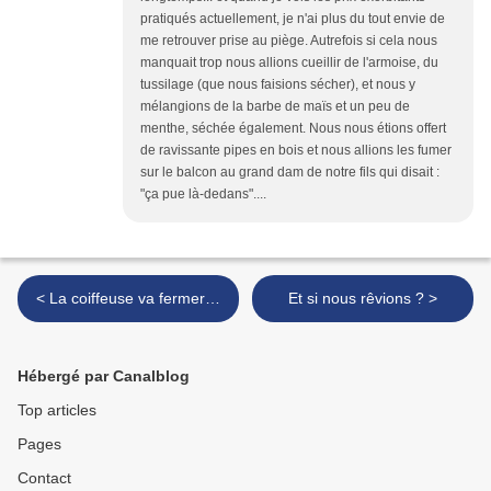
pratiqués actuellement, je n'ai plus du tout envie de
me retrouver prise au piège. Autrefois si cela nous
manquait trop nous allions cueillir de l'armoise, du
tussilage (que nous faisions sécher), et nous y
mélangions de la barbe de maïs et un peu de
menthe, séchée également. Nous nous étions offert
de ravissante pipes en bois et nous allions les fumer
sur le balcon au grand dam de notre fils qui disait :
"ça pue là-dedans"....
< La coiffeuse va fermer…
Et si nous rêvions ? >
Hébergé par Canalblog
Top articles
Pages
Contact