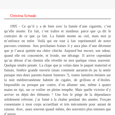
Christina Schwab
1995 - Ce qu’il y a de bien avec la fumée d’une cigarette, c’est
qu’elle monte. En fait, c’est traître et insidieux parce que ça dit le
contraire de ce que ça fait. La fumée monte au ciel, mais moi je
m’enfonce en enfer. Voilà qui est tout à fait représentatif de notre
parcours commun. Aux prochaines fraises il y aura plus d’une décennie
que je l’aurai quittée ma chère cibiche. Aujourd’hui encore, son odeur,
quand elle est concentrée, et froide, me dérange. Il arrive cependant
qu’au détour d’un chemin elle réveille en moi quelque vieux souvenir.
Quelque tendre pensée. La clope que je volais dans le paquet maternel et
fumais, fenêtre grande ouverte (mais comment auraient-ils pu la sentir
puisque mes deux parents étaient fumeurs ?), toutes lumières éteintes sur
la nuit méditerranéenne habitée de cigales, de grillons et d’étoiles.
Impossible ou presque par contre, d’en allumer une, même à quatre
mains en tipi, sur ce voilier en pleine tempête. Mais quelle victoire d’y
arriver en dépit des éléments ! Une fois le piège de la dépendance
solidement refermé, j’ai fumé à la chaîne pendant des années. Forçate
consentante à mon corps accueillant et très mécontente pour autant de
raisons. Avec, assez souvent quand même, des souvenirs plus intenses que
d’autres.