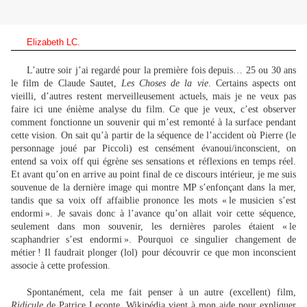
Elizabeth LC.
L’autre soir j’ai regardé pour la première fois depuis… 25 ou 30 ans
le film de Claude Sautet,
Les Choses de la vie
. Certains aspects ont
vieilli, d’autres restent merveilleusement actuels, mais je ne veux pas
faire ici une énième analyse du film. Ce que je veux, c’est observer
comment fonctionne un souvenir qui m’est remonté à la surface pendant
cette vision. On sait qu’à partir de la séquence de l’accident où Pierre (le
personnage joué par Piccoli) est censément évanoui/inconscient, on
entend sa voix off qui égrène ses sensations et réflexions en temps réel.
Et avant qu’on en arrive au point final de ce discours intérieur, je me suis
souvenue de la dernière image qui montre MP s’enfonçant dans la mer,
tandis que sa voix off affaiblie prononce les mots « le musicien s’est
endormi ». Je savais donc à l’avance qu’on allait voir cette séquence,
seulement dans mon souvenir, les dernières paroles étaient « le
scaphandrier s’est endormi ». Pourquoi ce singulier changement de
métier ! Il faudrait plonger (lol) pour découvrir ce que mon inconscient
associe à cette profession.
Spontanément, cela me fait penser à un autre (excellent) film,
Ridicule
de Patrice Leconte. Wikipédia vient à mon aide pour expliquer