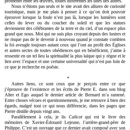
promener entre les œuvres, toutes différentes les unes des autres.
Nous n’étions pas seuls et le site avait des allures de curiosité
touristique, mais je me plais à penser à ce qu’on doit pouvoir
éprouver lorsque la foule n’est pas là, lorsque les lumières sont
celles du lever ou du coucher du soleil et que les statues
deviennent des célébrantes de la terre et du ciel, d’un espace plus
grand que nous. Moi qui ne suis plus croyant depuis des lustres et
ne risque pas de le devenir à nouveau quand je constate combien
la foi aveugle toujours autant ceux qui l’ont au profit des Églises
et autres sectes de toutes obédiences qui en bénéficient, j’aime à
ressentir en un tel lieu la spiritualité la plus laïque qui y règne et le
lien avec l’espace et une certaine universalité qui n’est pas loin de
ce que je recherche en poésie.
*
Autres liens, ce sont ceux que je perçois entre ce que
j’éprouve de l’existence et les écrits de Pierre E. dans son blog
Alter et Ego auquel le dernier article de Bernard m’a ramené.
Entre choses vécues et questionnements, je me retrouve à bien des
égards, malgré tout ce qui nous différencie, dans les pages que
Pierre distille depuis vingt ans.
Parallèlement à cela, je lis
Calicot
qui est le livre des
mémoires de Xavier-Édouard Lejeune, l’arrière-grand-père de
Philippe. C’est un ouvrage que ce dernier avait composé avec son