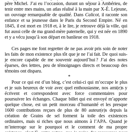
père Michel. J’ai eu l’occasion, durant un séjour à Ambérieu, de
tenir entre mes mains, un atlas réalisé à la main par X-É. Lejeune,
un ouvrage remarquable de qualité. Dans
Calicot
, il raconte son
enfance et sa jeunesse dans le Paris du Second Empire. Né en
1845, il est mort en 1918 et, à le lire, je retrouve déjà la ville, qui
fut aussi celle de ma grand-mère paternelle, qui y est née en 1890
et y a vécu jusqu’à son départ en banlieue en 1918.
Ces pages me font regretter de ne pas avoir pris soin de noter
les faits de mon existence plus tôt que je ne l’ai fait. De quoi suis-
je encore capable de me souvenir aujourd’hui ? J’ai des notes
éparses, des lettres, peu de témoignages directs et beaucoup des
témoins ont disparu.
*
Pour ce qui est d’un blog, c’est celui-ci qui m’occupe le plus
et je suis heureux de voir avec quel enthousiasme, nos ami(e)s y
écrivent et correspondent avec force commentaires pour
poursuivre les échanges. Chaque billet qui est envoyé m’apporte
quelque chose, est un petit morceau d’humanité et les presque
1600 contributions reçues de plus de 80 auteur(e)s depuis la
création de Grains de sel forment la toile des existences
ordinaires, mais si riches que nous aimons à l’APA. Quand je
m’interroge sur le pourquoi et le comment de ma propre