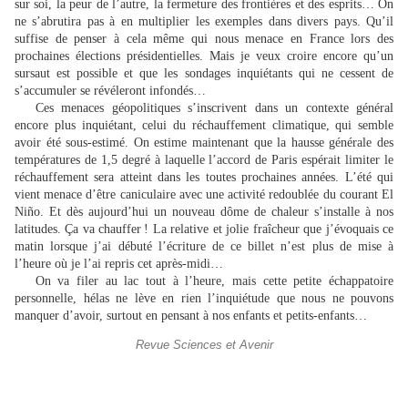
sur soi, la peur de l’autre, la fermeture des frontières et des esprits… On
ne s’abrutira pas à en multiplier les exemples dans divers pays. Qu’il
suffise de penser à cela même qui nous menace en France lors des
prochaines élections présidentielles. Mais je veux croire encore qu’un
sursaut est possible et que les sondages inquiétants qui ne cessent de
s’accumuler se révéleront infondés…
Ces menaces géopolitiques s’inscrivent dans un contexte général
encore plus inquiétant, celui du réchauffement climatique, qui semble
avoir été sous-estimé. On estime maintenant que la hausse générale des
températures de 1,5 degré à laquelle l’accord de Paris espérait limiter le
réchauffement sera atteint dans les toutes prochaines années. L’été qui
vient menace d’être caniculaire avec une activité redoublée du courant El
Niño. Et dès aujourd’hui un nouveau dôme de chaleur s’installe à nos
latitudes. Ça va chauffer ! La relative et jolie fraîcheur que j’évoquais ce
matin lorsque j’ai débuté l’écriture de ce billet n’est plus de mise à
l’heure où je l’ai repris cet après-midi…
On va filer au lac tout à l’heure, mais cette petite échappatoire
personnelle, hélas ne lève en rien l’inquiétude que nous ne pouvons
manquer d’avoir, surtout en pensant à nos enfants et petits-enfants…
Revue Sciences et Avenir