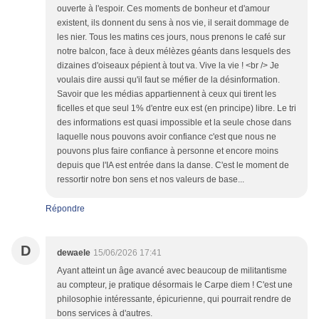
ouverte à l'espoir. Ces moments de bonheur et d'amour
existent, ils donnent du sens à nos vie, il serait dommage de
les nier. Tous les matins ces jours, nous prenons le café sur
notre balcon, face à deux mélèzes géants dans lesquels des
dizaines d'oiseaux pépient à tout va. Vive la vie ! <br /> Je
voulais dire aussi qu'il faut se méfier de la désinformation.
Savoir que les médias appartiennent à ceux qui tirent les
ficelles et que seul 1% d'entre eux est (en principe) libre. Le tri
des informations est quasi impossible et la seule chose dans
laquelle nous pouvons avoir confiance c'est que nous ne
pouvons plus faire confiance à personne et encore moins
depuis que l'IA est entrée dans la danse. C'est le moment de
ressortir notre bon sens et nos valeurs de base...
Répondre
D
dewaele
15/06/2026 17:41
Ayant atteint un âge avancé avec beaucoup de militantisme
au compteur, je pratique désormais le Carpe diem ! C'est une
philosophie intéressante, épicurienne, qui pourrait rendre de
bons services à d'autres.