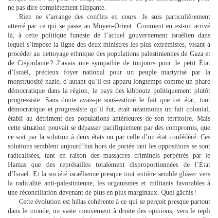
ne pas dire complètement flippante.
Rien ne s’arrange des conflits en cours. Je suis particulièrement
atterré par ce qui se passe au Moyen-Orient. Comment en est-on arrivé
là, à cette politique funeste de l’actuel gouvernement israélien dans
lequel s’impose la ligne des deux ministres les plus extrémistes, visant à
procéder au nettoyage ethnique des populations palestiniennes de Gaza et
de Cisjordanie ? J’avais une sympathie de toujours pour le petit État
d’Israël, précieux foyer national pour un peuple martyrisé par la
monstruosité nazie, d’autant qu’il est apparu longtemps comme un phare
démocratique dans la région, le pays des kibboutz politiquement plutôt
progressiste. Sans doute avais-je sous-estimé le fait que cet état, tout
démocratique et progressiste qu’il fut, était néanmoins un fait colonial,
établi au détriment des populations antérieures de son territoire. Mais
cette situation pouvait se dépasser pacifiquement par des compromis, que
ce soit par la solution à deux états ou par celle d’un état confédéré. Ces
solutions semblent aujourd’hui hors de portée tant les oppositions se sont
radicalisées, tant en raison des massacres criminels perpétrés par le
Hamas que des représailles totalement disproportionnées de l’État
d’Israël. Et la société israélienne presque tout entière semble glisser vers
la radicalité anti-palestinienne, les organismes et militants favorables à
une réconciliation devenant de plus en plus marginaux. Quel gâchis !
Cette évolution est hélas cohérente à ce qui se perçoit presque partout
dans le monde, un vaste mouvement à droite des opinions, vers le repli