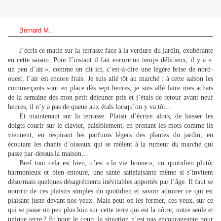
Bernard M.
J’écris ce matin sur la terrasse face à la verdure du jardin, exubérante
en cette saison. Pour l’instant il fait encore un temps délicieux, il y a «
un peu d’air », comme on dit ici, c’est-à-dire une légère brise de nord-
ouest, l’air est encore frais. Je suis allé tôt au marché : à cette saison les
commerçants sont en place dès sept heures, je suis allé faire mes achats
de la semaine dès mon petit déjeuner pris et j’étais de retour avant neuf
heures, il n’y a pas de queue aux étals lorsqu’on y va tôt…
Et maintenant sur la terrasse. Plaisir d’écrire alors, de laisser les
doigts courir sur le clavier, paisiblement, en prenant les mots comme ils
viennent, en respirant les parfums légers des plantes du jardin, en
écoutant les chants d’oiseaux qui se mêlent à la rumeur du marché qui
passe par-dessus la maison…
Bref tout cela est bien, c’est « la vie bonne », un quotidien plutôt
harmonieux et bien entouré, une santé satisfaisante même si s’invitent
désormais quelques désagréments inévitables apportés par l’âge. Il faut se
nourrir de ces plaisirs simples du quotidien et savoir admirer ce qui est
plaisant juste devant nos yeux. Mais peut-on les fermer, ces yeux, sur ce
qui se passe un peu plus loin sur cette terre qui est la nôtre, notre seule et
unique terre ? Et pour le coup, la situation n’est pas encourageante pour