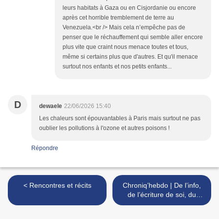
leurs habitats à Gaza ou en Cisjordanie ou encore
après cet horrible tremblement de terre au
Venezuela.<br /> Mais cela n’empêche pas de
penser que le réchauffement qui semble aller encore
plus vite que craint nous menace toutes et tous,
même si certains plus que d'autres. Et qu'il menace
surtout nos enfants et nos petits enfants...
D
dewaele
22/06/2026 15:40
Les chaleurs sont épouvantables à Paris mais surtout ne pas
oublier les pollutions à l'ozone et autres poisons !
Répondre
< Rencontres et récits
Chroniq’hebdo | De l’info,
de l’écriture de soi, du
masculinisme, de Marc
Bloch >