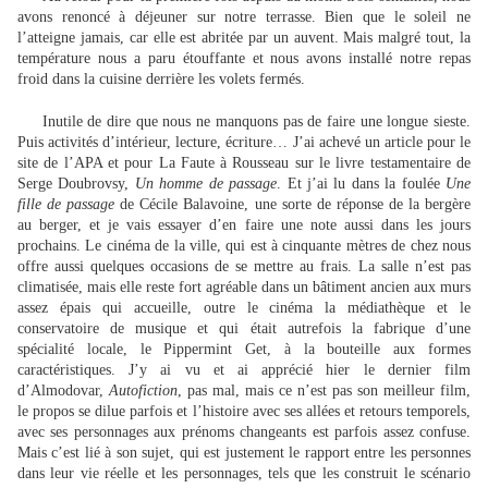
avons renoncé à déjeuner sur notre terrasse. Bien que le soleil ne
l’atteigne jamais, car elle est abritée par un auvent. Mais malgré tout, la
température nous a paru étouffante et nous avons installé notre repas
froid dans la cuisine derrière les volets fermés.
Inutile de dire que nous ne manquons pas de faire une longue sieste.
Puis activités d’intérieur, lecture, écriture… J’ai achevé un article pour le
site de l’APA et pour La Faute à Rousseau sur le livre testamentaire de
Serge Doubrovsy,
Un homme de passage
. Et j’ai lu dans la foulée
Une
fille de passage
de Cécile Balavoine, une sorte de réponse de la bergère
au berger, et je vais essayer d’en faire une note aussi dans les jours
prochains. Le cinéma de la ville, qui est à cinquante mètres de chez nous
offre aussi quelques occasions de se mettre au frais. La salle n’est pas
climatisée, mais elle reste fort agréable dans un bâtiment ancien aux murs
assez épais qui accueille, outre le cinéma la médiathèque et le
conservatoire de musique et qui était autrefois la fabrique d’une
spécialité locale, le Pippermint Get, à la bouteille aux formes
caractéristiques. J’y ai vu et ai apprécié hier le dernier film
d’Almodovar,
Autofiction
, pas mal, mais ce n’est pas son meilleur film,
le propos se dilue parfois et l’histoire avec ses allées et retours temporels,
avec ses personnages aux prénoms changeants est parfois assez confuse.
Mais c’est lié à son sujet, qui est justement le rapport entre les personnes
dans leur vie réelle et les personnages, tels que les construit le scénario