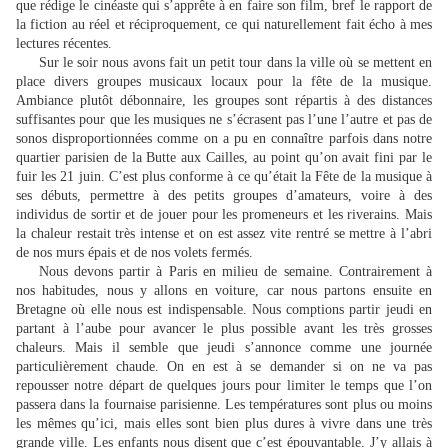
que rédige le cinéaste qui s’apprête à en faire son film, bref le rapport de
la fiction au réel et réciproquement, ce qui naturellement fait écho à mes
lectures récentes.
Sur le soir nous avons fait un petit tour dans la ville où se mettent en
place divers groupes musicaux locaux pour la fête de la musique.
Ambiance plutôt débonnaire, les groupes sont répartis à des distances
suffisantes pour que les musiques ne s’écrasent pas l’une l’autre et pas de
sonos disproportionnées comme on a pu en connaître parfois dans notre
quartier parisien de la Butte aux Cailles, au point qu’on avait fini par le
fuir les 21 juin. C’est plus conforme à ce qu’était la Fête de la musique à
ses débuts, permettre à des petits groupes d’amateurs, voire à des
individus de sortir et de jouer pour les promeneurs et les riverains. Mais
la chaleur restait très intense et on est assez vite rentré se mettre à l’abri
de nos murs épais et de nos volets fermés.
Nous devons partir à Paris en milieu de semaine. Contrairement à
nos habitudes, nous y allons en voiture, car nous partons ensuite en
Bretagne où elle nous est indispensable. Nous comptions partir jeudi en
partant à l’aube pour avancer le plus possible avant les très grosses
chaleurs. Mais il semble que jeudi s’annonce comme une journée
particulièrement chaude. On en est à se demander si on ne va pas
repousser notre départ de quelques jours pour limiter le temps que l’on
passera dans la fournaise parisienne. Les températures sont plus ou moins
les mêmes qu’ici, mais elles sont bien plus dures à vivre dans une très
grande ville. Les enfants nous disent que c’est épouvantable. J’y allais à