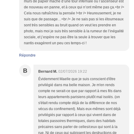
murs de papier mâché d’une tour infernale où l’ascenseur est
de nouveau en panne, et à ceux qui n’ont même pas ça.<br />
Cela nous rafraîchira la pensée !<br /> Heureusement, je ne
suis que de passage…<br /> Je ne sais pas si les étourneaux
sont très sensibles au bruit quand on veut les prendre en
photo, mais moi je suis très sensible à la rumeur de l’inégalité
sociale, et j’espère ne pas être la seule à trouver que les
nantis exagèrent un peu ces temps-ci !
Répondre
B
Bernard M.
02/07/2026 19:22
Évidemment Maelle que je suis conscient d'être
privilégié dans ma belle maison. Je m'en rends
compte ne serait-ce que par rapport à mes fils dans
leurs appartements parisiens plutôt mal isolés. (on
s'était rendu compte déjà de la différence de nos
vécus du confinement). Mais eux-mêmes sont déjà
privilégiés par rapport à ceux qui vivent dans de
totales passoires thermiques, dans des habitats
précaires sans parler de celles/ceux qui sont à la
rue. Ni de ceux qui subissent les destructions de