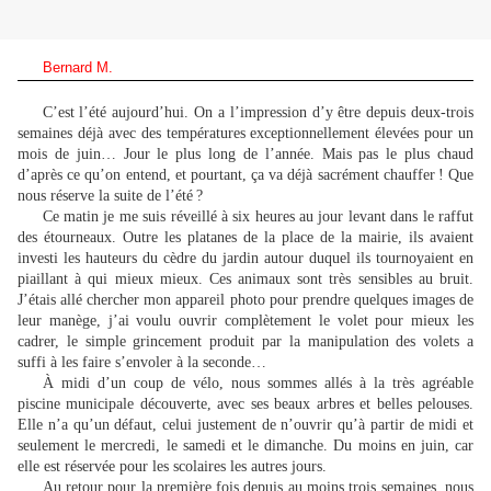
Bernard M.
C’est l’été aujourd’hui. On a l’impression d’y être depuis deux-trois
semaines déjà avec des températures exceptionnellement élevées pour un
mois de juin… Jour le plus long de l’année. Mais pas le plus chaud
d’après ce qu’on entend, et pourtant, ça va déjà sacrément chauffer ! Que
nous réserve la suite de l’été ?
Ce matin je me suis réveillé à six heures au jour levant dans le raffut
des étourneaux. Outre les platanes de la place de la mairie, ils avaient
investi les hauteurs du cèdre du jardin autour duquel ils tournoyaient en
piaillant à qui mieux mieux. Ces animaux sont très sensibles au bruit.
J’étais allé chercher mon appareil photo pour prendre quelques images de
leur manège, j’ai voulu ouvrir complètement le volet pour mieux les
cadrer, le simple grincement produit par la manipulation des volets a
suffi à les faire s’envoler à la seconde…
À midi d’un coup de vélo, nous sommes allés à la très agréable
piscine municipale découverte, avec ses beaux arbres et belles pelouses.
Elle n’a qu’un défaut, celui justement de n’ouvrir qu’à partir de midi et
seulement le mercredi, le samedi et le dimanche. Du moins en juin, car
elle est réservée pour les scolaires les autres jours.
Au retour pour la première fois depuis au moins trois semaines, nous