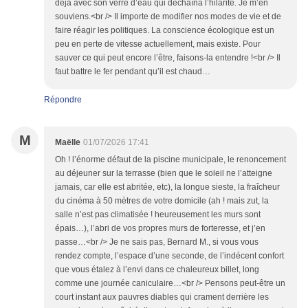
déjà avec son verre d’eau qui déchaîna l’hilarité. Je m’en
souviens.<br /> Il importe de modifier nos modes de vie et de
faire réagir les politiques. La conscience écologique est un
peu en perte de vitesse actuellement, mais existe. Pour
sauver ce qui peut encore l’être, faisons-la entendre !<br /> Il
faut battre le fer pendant qu’il est chaud…
Répondre
M
Maëlle
01/07/2026 17:41
Oh ! l’énorme défaut de la piscine municipale, le renoncement
au déjeuner sur la terrasse (bien que le soleil ne l’atteigne
jamais, car elle est abritée, etc), la longue sieste, la fraîcheur
du cinéma à 50 mètres de votre domicile (ah ! mais zut, la
salle n’est pas climatisée ! heureusement les murs sont
épais…), l’abri de vos propres murs de forteresse, et j’en
passe…<br /> Je ne sais pas, Bernard M., si vous vous
rendez compte, l’espace d’une seconde, de l’indécent confort
que vous étalez à l’envi dans ce chaleureux billet, long
comme une journée caniculaire…<br /> Pensons peut-être un
court instant aux pauvres diables qui crament derrière les