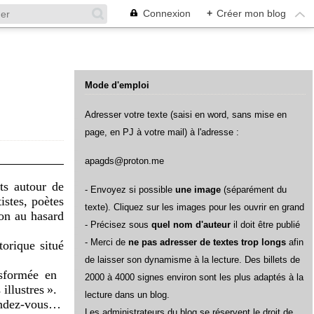
Connexion
+
Créer mon blog
Mode d'emploi
Adresser votre texte (saisi en word, sans mise en
page, en PJ à votre mail) à l'adresse :
apagds@proton.me
ts autour de
- Envoyez si possible
une image
(séparément du
istes, poètes
texte). Cliquez sur les images pour les ouvrir en grand
ion au hasard
- Précisez sous
quel nom d'auteur
il doit être publié
- Merci de
ne pas adresser de textes trop longs
afin
torique situé
de laisser son dynamisme à la lecture. Des billets de
nsformée en
2000 à 4000 signes environ sont les plus adaptés à la
illustres ».
lecture dans un blog.
rendez-vous…
L
es administrateurs du blog se réservent le droit de