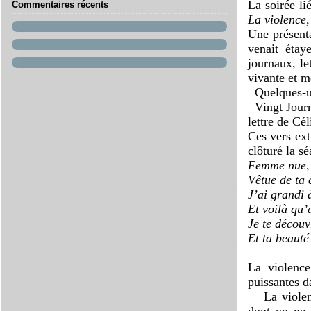
La soirée l
Commentaires récents
La violence,
Une présenta
venait étay
journaux, le
vivante et 
Quelques-un
Vingt Jour
lettre de Cél
Ces vers ext
clôturé la sé
Femme nue,
Vêtue de ta 
J’ai grandi 
Et voilà qu’
Je te découv
Et ta beauté
La violence
puissantes d
La violen
dont on ne 