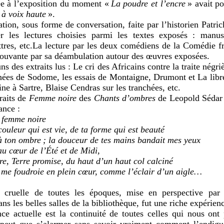
iée à l’exposition du moment «
La poudre et l’encre
» avait po
 à voix haute
».
tion, sous forme de conversation, faite par l’historien Patr
er les lectures choisies parmi les textes exposés : manuscr
ttres, etc.La lecture par les deux comédiens de la Comédie fr
mouvante par sa déambulation autour des œuvres exposées.
s des extraits lus : Le cri des Africains contre la traite négri
nées de Sodome, les essais de Montaigne, Drumont et La libr
ine à Sartre, Blaise Cendras sur les tranchées, etc.
raits de
Femme noire
des
Chants d’ombres
de Leopold Sédar
ance :
 femme noire
couleur qui est vie, de ta forme qui est beauté
à ton ombre ; la douceur de tes mains bandait mes yeux
au cœur de l’Été et de Midi,
re, Terre promise, du haut d’un haut col calciné
 me foudroie en plein cœur, comme l’éclair d’un aigle…
 cruelle de toutes les époques, mise en perspective par 
ans les belles salles de la bibliothèque, fut une riche expérien
ce actuelle est la continuité de toutes celles qui nous ont
peut que s’alarmer sans savoir vraiment comment l’endig