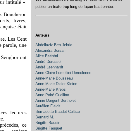
ur intitulé «
publier un texte trop long de façon fractionnée.
ick Boucheron
its, livres,
ançaise était
Auteurs
ère, Les Cent
e parole, une
Abdellaziz Ben-Jebria
Alexandra Borsari
Alice Bséréni
 Senghor ont
André Durussel
André Leenhardt
Anne-Claire Lomellini-Dereclenne
Anne-Marie Bousseau
Anne-Marie Didier Kleine
Anne-Marie Krebs
Anne Poiré Guallino
Annie Dargent Bertholet
Aurélien Fields
Bernadette Baudet-Coltice
ces lectures
Bernard M.
ce.
Brigitte Baudin
 précédés, ce
Brigitte Fauquet
uer… espérer