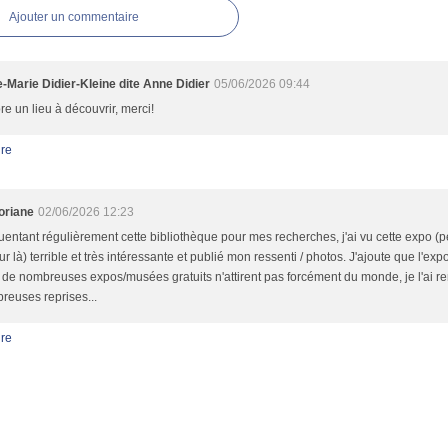
Ajouter un commentaire
-Marie Didier-Kleine dite Anne Didier
05/06/2026 09:44
e un lieu à découvrir, merci!
re
oriane
02/06/2026 12:23
uentant régulièrement cette bibliothèque pour mes recherches, j'ai vu cette expo 
ur là) terrible et très intéressante et publié mon ressenti / photos. J'ajoute que l'expo
 de nombreuses expos/musées gratuits n'attirent pas forcément du monde, je l'ai 
reuses reprises...
re