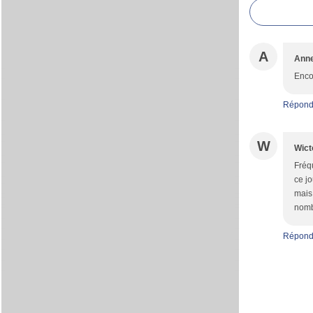
A
Anne
Encor
Répond
W
Wict
Fréq
ce jo
mais
nomb
Répond