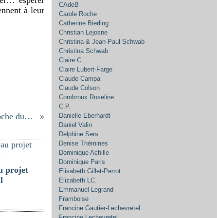
CAdeB
ennent à leur
Carole Roche
Catherine Bierling
Christian Lejosne
Christina & Jean-Paul Schwab
Christina Schwab
Claire C.
Claire Lubert-Farge
Claude Campa
Claude Colson
Combroux Roseline
C.P.
La Roche du Diable
Danielle Eberhardt
Daniel Valin
Delphine Sers
Denise Thémines
Dominique Achille
Dominique Paris
 projet
Elisabeth Gillet-Perrot
l
Elizabeth LC.
Emmanuel Legrand
Framboise
Francine Gautier-Lechevretel
Francine Lechevretel