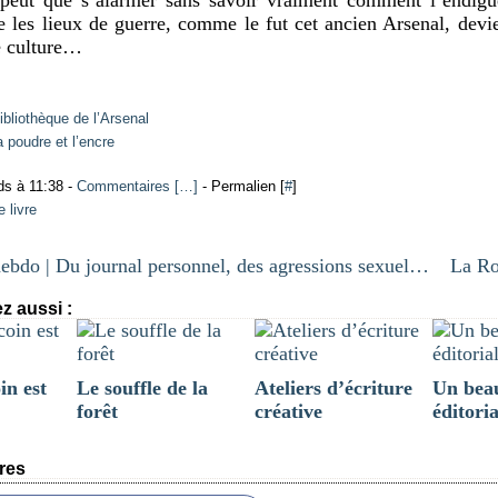
e les lieux de guerre, comme le fut cet ancien Arsenal, devi
e culture…
ibliothèque de l’Arsenal
a poudre et l’encre
ds à 11:38 -
Commentaires [
…
]
- Permalien [
#
]
 livre
Chroniq’hebdo | Du journal personnel, des agressions sexuelles et de la nature
z aussi :
in est
Le souffle de la
Ateliers d’écriture
Un beau
forêt
créative
éditoria
res