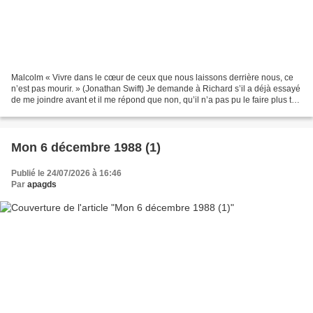
Malcolm « Vivre dans le cœur de ceux que nous laissons derrière nous, ce
n’est pas mourir. » (Jonathan Swift) Je demande à Richard s’il a déjà essayé
de me joindre avant et il me répond que non, qu’il n’a pas pu le faire plus tôt.
Je réalise alors que...
Mon 6 décembre 1988 (1)
Publié le 24/07/2026 à 16:46
Par
apagds