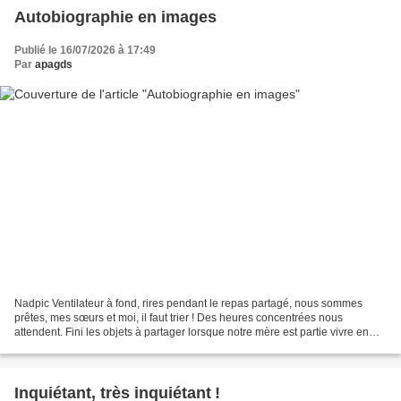
Autobiographie en images
Publié le 16/07/2026 à 17:49
Par
apagds
Nadpic Ventilateur à fond, rires pendant le repas partagé, nous sommes
prêtes, mes sœurs et moi, il faut trier ! Des heures concentrées nous
attendent. Fini les objets à partager lorsque notre mère est partie vivre en
EHPAD il y a deux ans en dehors de...
Inquiétant, très inquiétant !