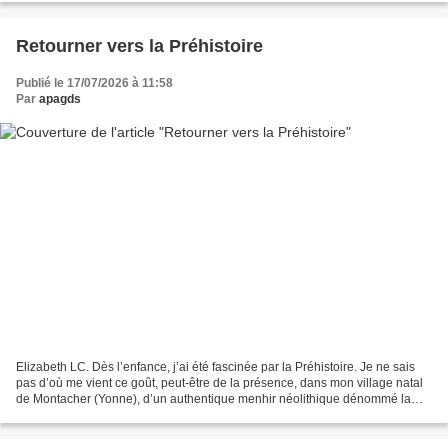
Retourner vers la Préhistoire
Publié le 17/07/2026 à 11:58
Par
apagds
Elizabeth LC. Dès l’enfance, j’ai été fascinée par la Préhistoire. Je ne sais
pas d’où me vient ce goût, peut-être de la présence, dans mon village natal
de Montacher (Yonne), d’un authentique menhir néolithique dénommé la
Pierre Pointe, qui était un...