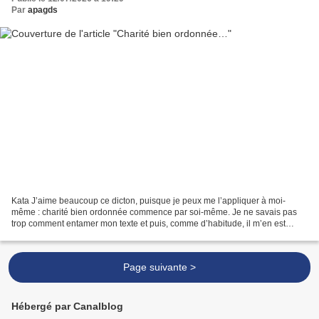
Par
apagds
Kata J’aime beaucoup ce dicton, puisque je peux me l’appliquer à moi-
même : charité bien ordonnée commence par soi-même. Je ne savais pas
trop comment entamer mon texte et puis, comme d’habitude, il m’en est
arrivé une bien bonne hier après-midi (vendredi),...
Page suivante >
Hébergé par Canalblog