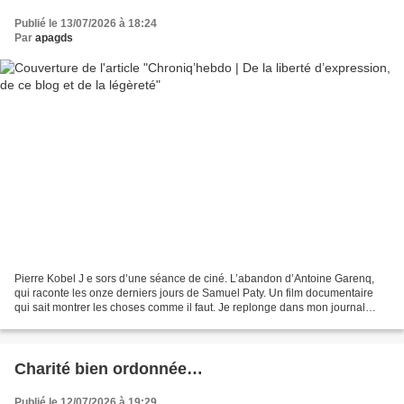
Publié le 13/07/2026 à 18:24
Par
apagds
Pierre Kobel J e sors d’une séance de ciné. L’abandon d’Antoine Garenq,
qui raconte les onze derniers jours de Samuel Paty. Un film documentaire
qui sait montrer les choses comme il faut. Je replonge dans mon journal
d’octobre 2020. « Lundi 19 octobre...
Charité bien ordonnée…
Publié le 12/07/2026 à 19:29