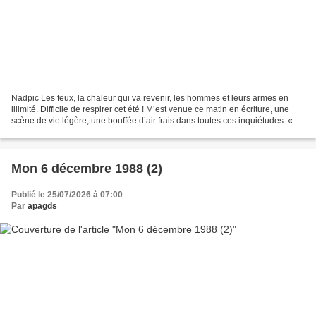
Nadpic Les feux, la chaleur qui va revenir, les hommes et leurs armes en
illimité. Difficile de respirer cet été ! M’est venue ce matin en écriture, une
scène de vie légère, une bouffée d’air frais dans toutes ces inquiétudes. «
Avec des noyaux d’abricots...
Mon 6 décembre 1988 (2)
Publié le 25/07/2026 à 07:00
Par
apagds