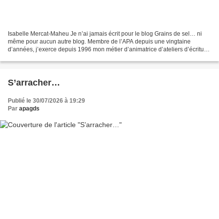
Isabelle Mercat-Maheu Je n’ai jamais écrit pour le blog Grains de sel… ni
même pour aucun autre blog. Membre de l’APA depuis une vingtaine
d’années, j’exerce depuis 1996 mon métier d’animatrice d’ateliers d’écriture
auprès de publics variés : des enfants,...
S’arracher…
Publié le 30/07/2026 à 19:29
Par
apagds