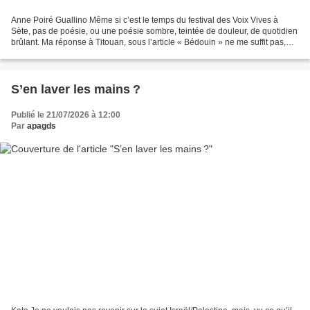
Anne Poiré Guallino Même si c’est le temps du festival des Voix Vives à
Sète, pas de poésie, ou une poésie sombre, teintée de douleur, de quotidien
brûlant. Ma réponse à Titouan, sous l’article « Bédouin » ne me suffit pas,
finalement, étant donné l’ampleur...
S’en laver les mains ?
Publié le 21/07/2026 à 12:00
Par
apagds