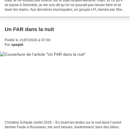
Kata Je ne voulais pas revenir sur le sujet Israël/Palestine, mais, vu ce qu’il
se passe à Grenoble, je me suis dit qu’on ne pouvait pas laisser faire et se
laver les mains. Aux dernières municipales, un groupe LFI, menée par Allan
Brunon, a réussi à...
Un FAR dans la nuit
Publié le 21/07/2026 à 07:00
Par
apagds
Christina Schwab Juillet 2026 – En lisant les textes sur la nuit dans l’avant-
dernier Faute à Rousseau, me sont venues, évidemment, bien des idées.