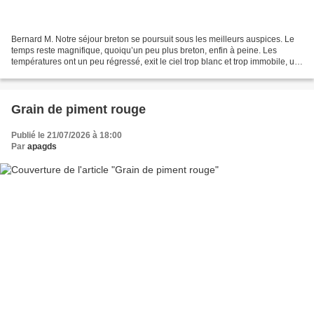
Bernard M. Notre séjour breton se poursuit sous les meilleurs auspices. Le
temps reste magnifique, quoiqu’un peu plus breton, enfin à peine. Les
températures ont un peu régressé, exit le ciel trop blanc et trop immobile, un
léger vent s’est levé, quelques...
Grain de piment rouge
Publié le 21/07/2026 à 18:00
Par
apagds