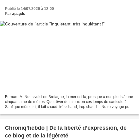
Publié le 14/07/2026 à 12:00
Par
apagds
Bernard M. Nous voici en Bretagne, la mer est là, presque à nos pieds à une
cinquantaine de mètres. Que rêver de mieux en ces temps de canicule ?
Sauf que même ici, il fait chaud, très chaud, trop chaud… Notre voyage pour
venir ici depuis Paris a été...
Chroniq’hebdo | De la liberté d’expression, de
ce blog et de la légèreté