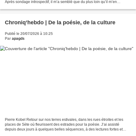
Après sondage introspectif, il m’a semblé que du plus loin qu’il m’en
souvienne, pour plagier cet auteur...
Chroniq’hebdo | De la poésie, de la culture
Publié le 20/07/2026 à 10:25
Par
apagds
Pierre Kobel Retour sur nos terres estivales, dans les rues étroites et les
places de Sète où fleurissent des estrades pour la poésie. J’ai assisté
depuis deux jours à quelques belles séquences, à des lectures fortes et
joyeuses comme je les aime. Suffisamment...