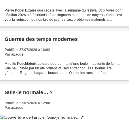
Pierre Kobel Bizarre que cet été avec la semaine du festival Voix Vives dont
l’édition 2026 a été soumise à de flagrants manques de moyens. Cela s’est
vu à la réduction du nombre de scènes, aux problèmes matériels à
répétition, à l’impéritie des conditions...
Guerres des temps modernes
Publié le 27/07/2026 à 16:02
Par
apagds
Mireille Podchlebnik La gare bourdonnait d’une foule impatiente de fuir la
ville hallucinée par un été brûlant Valises entrechoquées, fourmilière
géante… Regards hagards bousculades Quitter les rues de béton
surchauffé les transports la moiteur Le système...
Suis-je normale… ?
Publié le 27/07/2026 à 12:00
Par
apagds