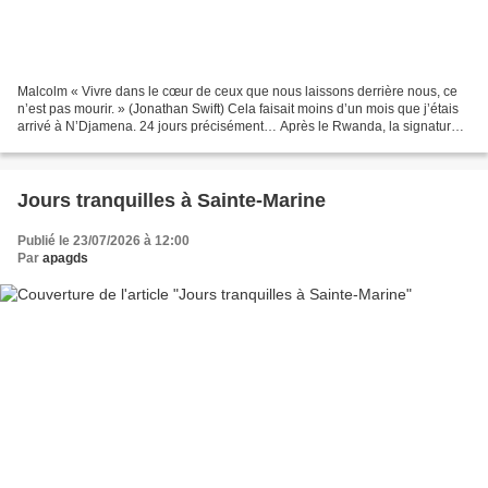
Malcolm « Vivre dans le cœur de ceux que nous laissons derrière nous, ce
n’est pas mourir. » (Jonathan Swift) Cela faisait moins d’un mois que j’étais
arrivé à N’Djamena. 24 jours précisément… Après le Rwanda, la signature
de mon nouveau contrat sur un...
Jours tranquilles à Sainte-Marine
Publié le 23/07/2026 à 12:00
Par
apagds