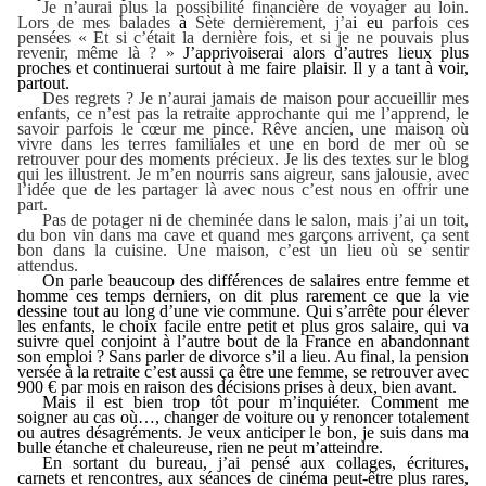
Je n’aurai plus la possibilité financière de voyager au loin.
Lors de mes balades
à
Sète dernièrement, j’a
i eu
parfois ces
pensées « Et si c’était la dernière fois, et si je ne pouvais plus
revenir, même là ? »
J’apprivoiserai alors d’autres lieux plus
proches et continuerai surtout à me faire plaisir. Il y a tant à voir,
partout.
Des regrets ? Je n’aurai jamais de maison pour accueillir mes
enfants, ce n’est pas la retraite approchante qui me l’apprend, le
savoir parfois le cœur me pince. Rêve ancien, une maison où
vivre dans les terres familiales et une en bord de mer où se
retrouver pour des moments précieux. Je lis des textes sur le blog
qui les illustrent. Je m’en nourris sans aigreur, sans jalousie, avec
l’idée que de les partager là avec nous c’est nous en offrir une
part.
Pas de potager ni de cheminée dans le salon, mais j’ai un toit,
du bon vin dans ma cave et quand mes garçons arrivent, ça sent
bon dans la cuisine. Une maison, c’est un lieu où se sentir
attendus.
On parle beaucoup des différences de salaires entre femme et
homme ces temps derniers, on dit plus rarement ce que
la vie
dessine tout au long d’une vie commune. Qui s’arrête pour élever
les enfants, le choix facile entre petit et plus gros salaire, qui va
suivre quel conjoint à l’autre bout de la France en abandonnant
son emploi ? Sans parler de divorce s’il a lieu. Au final, la pension
versée à la retraite
c’est aussi ça être une femme, se retrouver avec
900 € par mois en raison des
décisions prises à deux, bien avant.
Mais il est bien trop tôt pour m’inquiéter. Comment me
soigner au cas où…, changer de voiture ou y renoncer totalement
ou autres désagréments. Je veux anticiper le bon, j
e suis dans ma
bulle étanche et chaleureuse, rien ne peut m’atteindre.
En sortant du bureau, j’ai pensé aux
collages, écritures,
carnets et rencontres, aux séances de cinéma peut-être plus rares,