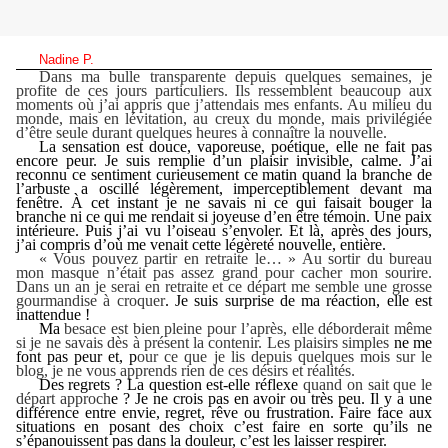
Nadine P.
Dans ma bulle transparente depuis quelques semaines, je
profite de ces jours particuliers. Ils ressemblent beaucoup aux
moments où j’ai appris que j’attendais mes enfants. Au milieu du
monde, mais en lévitation, au creux du monde, mais privilégiée
d’être seule durant quelques heures à connaître la nouvelle.
La sensation est douce, vaporeuse, poétique, elle ne fait pas
encore peur. Je suis remplie d’un plaisir invisible, calme. J’ai
reconnu ce sentiment curieusement ce matin quand la branche de
l’arbuste a oscillé légèrement, imperceptiblement devant ma
fenêtre. À cet instant je ne savais ni ce qui faisait bouger la
branche ni ce qui me rendait si joyeuse d’en être témoin. Une paix
intérieure.
Puis j’ai vu l’oiseau s’envoler. Et là, après des jours,
j’ai compris d’où me venait cette légèreté nouvelle, entière.
« Vous pouvez partir en retraite le… » Au sortir du bureau
mon masque n’était pas assez grand pour cacher mon sourire.
Dans un an je serai en retraite et ce départ me semble une grosse
gourmandise à croquer
. Je suis surprise de ma réaction, elle est
inattendue !
Ma
besace est bien pleine pour l’après, elle déborderait même
si je ne savais dès à présent la contenir. Les plaisirs simples
ne me
font pas peur et, p
our ce que je lis depuis quelques mois sur le
blog, je ne vous apprends rien de ces désirs et réalités.
Des regrets ?
La question est-elle réflexe
quand on sait que le
départ approch
e ?
Je ne crois pas en avoir ou très peu. Il y a
une
différence entre envie, regret, rêve ou frustration. F
aire face aux
situations en posant des choix c’est faire en sorte qu’ils ne
s’épanouissent pas dans la douleur, c’est les laisser respirer.