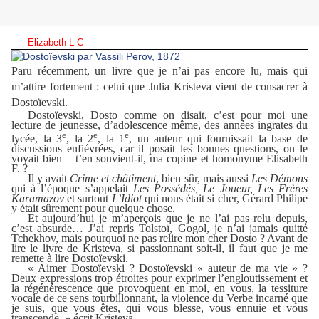
Elizabeth L-C
Paru récemment, un livre que je n’ai pas encore lu, mais qui
m’attire fortement : celui que Julia Kristeva vient de consacrer à
Dostoïevski.
Dostoïevski, Dosto comme on disait, c’est pour moi une
lecture de jeunesse, d’adolescence même, des années ingrates du
e
e
e
lycée, la 3
, la 2
, la 1
, un auteur qui fournissait la base de
discussions enfiévrées, car il posait les bonnes questions, on le
voyait bien – t’en souvient-il, ma copine et homonyme Elisabeth
F. ?
Il y avait
Crime et châtiment
, bien sûr, mais aussi
Les Démons
qui à l’époque s’appelait
Les Possédés, Le Joueur, Les Frères
Karamazov
et surtout
L’Idiot
qui nous était si cher, Gérard Philipe
y était sûrement pour quelque chose.
Et aujourd’hui je m’aperçois que je ne l’ai pas relu depuis,
c’est absurde… J’ai repris Tolstoï, Gogol, je n’ai jamais quitté
Tchekhov, mais pourquoi ne pas relire mon cher Dosto ? Avant de
lire le livre de Kristeva, si passionnant soit-il, il faut que je me
remette à lire Dostoïevski.
« Aimer Dostoïevski ? Dostoïevski « auteur de ma vie » ?
Deux expressions trop étroites pour exprimer l’engloutissement et
la régénérescence que provoquent en moi, en vous, la tessiture
vocale de ce sens tourbillonnant, la violence du Verbe incarné que
je suis, que vous êtes, qui vous blesse, vous ennuie et vous
transcende. » écrit Kristeva.