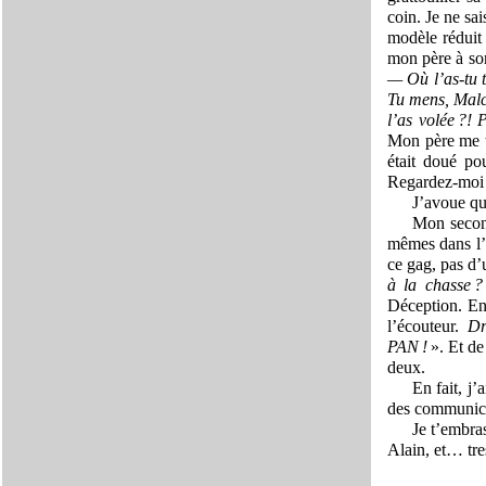
coin. Je ne sa
modèle réduit
mon père à son
— Où l’as-tu 
Tu mens, Malc
l’as volée ?! 
Mon père me ti
était doué po
Regardez-moi c
J’avoue qu
Mon second
mêmes dans l’a
ce gag, pas d’
à la chasse
Déception. En
l’écouteur.
Dr
PAN !
». Et de 
deux.
En fait, j’
des communicat
Je t’embra
Alain, et… tres