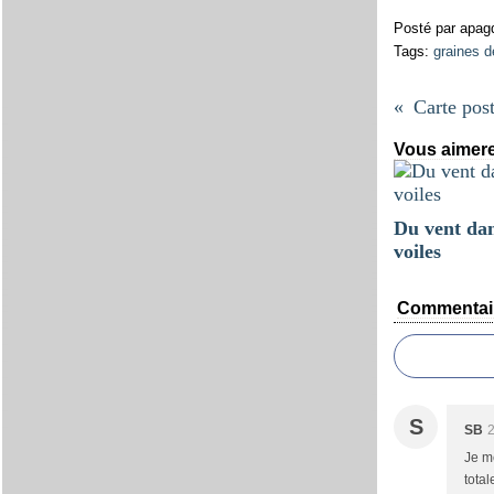
Posté par apag
Tags:
graines 
Carte post
Vous aimere
Du vent da
voiles
Commentai
S
SB
2
Je m
tota