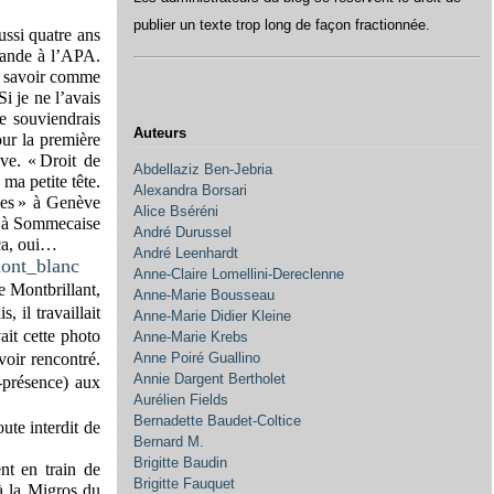
publier un texte trop long de façon fractionnée.
ussi quatre ans
 bande à l’APA.
as savoir comme
Si je ne l’avais
e souviendrais
Auteurs
ur la première
ve. « Droit de
Abdellaziz Ben-Jebria
 ma petite tête.
Alexandra Borsari
ces » à Genève
Alice Bséréni
n à Sommecaise
André Durussel
 ça, oui…
André Leenhardt
Anne-Claire Lomellini-Dereclenne
e Montbrillant,
Anne-Marie Bousseau
, il travaillait
Anne-Marie Didier Kleine
it cette photo
Anne-Marie Krebs
voir rencontré.
Anne Poiré Guallino
Annie Dargent Bertholet
n-présence) aux
Aurélien Fields
Bernadette Baudet-Coltice
ute interdit de
Bernard M.
Brigitte Baudin
nt en train de
Brigitte Fauquet
 à la Migros du