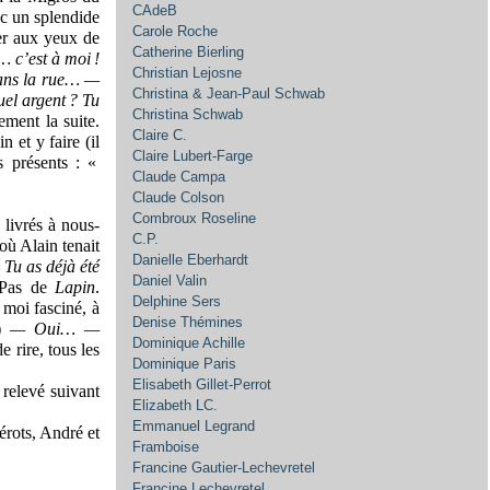
CAdeB
ec un splendide
Carole Roche
er aux yeux de
Catherine Bierling
… c’est à moi !
Christian Lejosne
dans la rue… —
Christina & Jean-Paul Schwab
el argent ? Tu
Christina Schwab
ment la suite.
Claire C.
 et y faire (il
Claire Lubert-Farge
s présents : «
Claude Campa
Claude Colson
Combroux Roseline
livrés à nous-
C.P.
où Alain tenait
Danielle Eberhardt
«
Tu as déjà été
Daniel Valin
. Pas de
Lapin
.
Delphine Sers
 moi fasciné, à
Denise Thémines
)
— Oui… —
Dominique Achille
de rire, tous les
Dominique Paris
Elisabeth Gillet-Perrot
 relevé suivant
Elizabeth LC.
Emmanuel Legrand
rots, André et
Framboise
Francine Gautier-Lechevretel
Francine Lechevretel