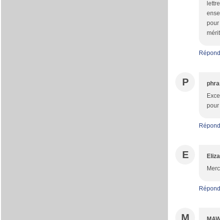
lettr
ensem
pour 
mérit
Répond
P
phra
Exce
pour 
Répond
E
Eliz
Merc
Répond
M
MA