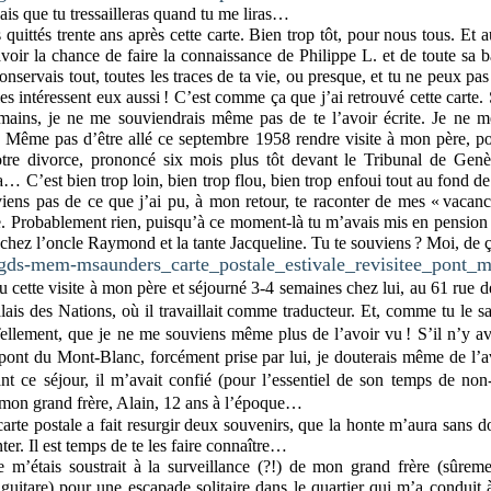
sais que tu tressailleras quand tu me liras…
quittés trente ans après cette carte. Bien trop tôt, pour nous tous. Et a
avoir la chance de faire la connaissance de Philippe L. et de toute sa
onservais tout, toutes les traces de ta vie, ou presque, et tu ne peux p
les intéressent eux aussi ! C’est comme ça que j’ai retrouvé cette carte. 
 mains, je ne me souviendrais même pas de te l’avoir écrite. Je ne m
 Même pas d’être allé ce septembre 1958 rendre visite à mon père, po
otre divorce, prononcé six mois plus tôt devant le Tribunal de Genè
ça… C’est bien trop loin, bien trop flou, bien trop enfoui tout au fond de
iens pas de ce que j’ai pu, à mon retour, te raconter de mes « vacan
. Probablement rien, puisqu’à ce moment-là tu m’avais mis en pensio
chez l’oncle Raymond et la tante Jacqueline. Tu te souviens ? Moi, de
u cette visite à mon père et séjourné 3-4 semaines chez lui, au 61 rue d
ais des Nations, où il travaillait comme traducteur. Et, comme tu le sais
lement, que je ne me souviens même plus de l’avoir vu ! S’il n’y ava
pont du Mont-Blanc, forcément prise par lui, je douterais même de l’a
nt ce séjour, il m’avait confié (pour l’essentiel de son temps de no
 mon grand frère, Alain, 12 ans à l’époque…
arte postale a fait resurgir deux souvenirs, que la honte m’aura sans do
ter. Il est temps de te les faire connaître…
e m’étais soustrait à la surveillance (?!) de mon grand frère (sûreme
a guitare) pour une escapade solitaire dans le quartier qui m’a conduit