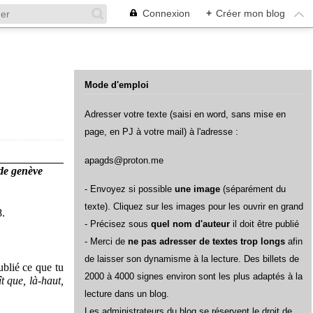
Connexion
+
Créer mon blog
Mode d'emploi
Adresser votre texte (saisi en word, sans mise en
page, en PJ à votre mail) à l'adresse :
apagds@proton.me
 de genève
- Envoyez si possible
une image
(séparément du
texte). Cliquez sur les images pour les ouvrir en grand
8.
- Précisez sous
quel nom d'auteur
il doit être publié
- Merci de
ne pas adresser de textes trop longs
afin
de laisser son dynamisme à la lecture. Des billets de
ublié ce que tu
2000 à 4000 signes environ sont les plus adaptés à la
t que, là-haut,
lecture dans un blog.
L
es administrateurs du blog se réservent le droit de