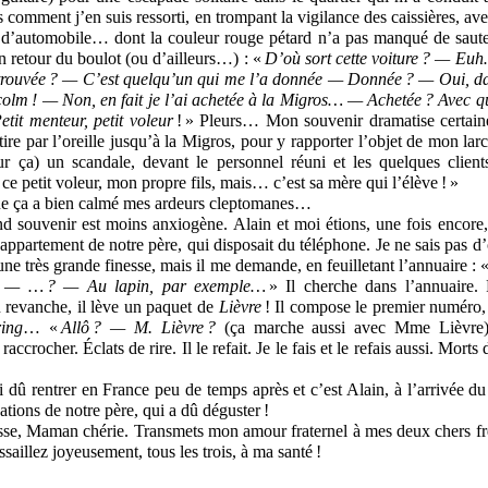
is comment j’en suis ressorti, en trompant la vigilance des caissières, av
 d’automobile… dont la couleur rouge pétard n’a pas manqué de saut
 retour du boulot (ou d’ailleurs…) : «
D’où sort cette voiture ? — Euh
trouvée ? — C’est quelqu’un qui me l’a donnée — Donnée ? — Oui, 
olm ! — Non, en fait je l’ai achetée à la Migros… — Achetée ? Avec qu
Petit menteur, petit voleur
! » Pleurs… Mon souvenir dramatise certaine
re par l’oreille jusqu’à la Migros, pour y rapporter l’objet de mon larcin
ur ça) un scandale, devant le personnel réuni et les quelques client
e petit voleur, mon propre fils, mais… c’est sa mère qui l’élève ! »
e ça a bien calmé mes ardeurs cleptomanes…
 souvenir est moins anxiogène. Alain et moi étions, une fois encore, 
ppartement de notre père, qui disposait du téléphone. Je ne sais pas d’
une très grande finesse, mais il me demande, en feuilletant l’annuaire : 
 ? — … ? — Au lapin, par exemple…
» Il cherche dans l’annuaire
 revanche, il lève un paquet de
Lièvre
! Il compose le premier numéro,
ing
… «
Allô ? — M. Lièvre ?
(ça marche aussi avec Mme Lièvre
raccrocher. Éclats de rire. Il le refait. Je le fais et le refais aussi. Morts 
ai dû rentrer en France peu de temps après et c’est Alain, à l’arrivée du
ions de notre père, qui a dû déguster !
sse, Maman chérie. Transmets mon amour fraternel à mes deux chers fré
saillez joyeusement, tous les trois, à ma santé !