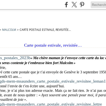
>
MALCOLM
>
CARTE POSTALE ESTIVALE, REVISITÉE…
Carte postale estivale, revisitée…
« Ma chère maman je t’envoye cette carte du lac
u seras contente je t’embrasse bien fort Malcolm »
rie,
uvé cette carte postale que je t’ai envoyée de Genève le 3 septembre 195
bientôt 65 ans…
nné l’envie de t’en écrire une, aujourd’hui.
ème, je n’ai plus ton adresse exacte. Mais ça ne fait rien. Je n’ai pas o
it, avant de nous quitter : «
Ayez souvent une pensée pour moi, il paraî
ssaillent de joie
».