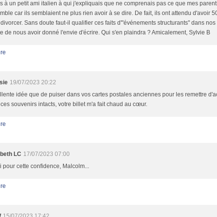
es à un petit ami italien à qui j'expliquais que ne comprenais pas ce que mes parent
ble car ils semblaient ne plus rien avoir à se dire. De fait, ils ont attendu d'avoir 5
divorcer. Sans doute faut-il qualifier ces faits d'"événements structurants" dans nos v
e de nous avoir donné l'envie d'écrire. Qui s'en plaindra ? Amicalement, Sylvie B
re
sie
19/07/2023 20:22
llente idée que de puiser dans vos cartes postales anciennes pour les remettre d'ac
ces souvenirs intacts, votre billet m'a fait chaud au cœur.
re
abeth LC
17/07/2023 07:00
i pour cette confidence, Malcolm...
re
W
15/07/2023 17:42