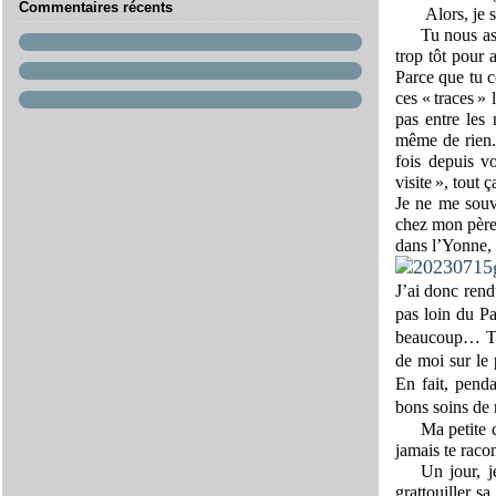
Commentaires récents
Alors, je 
Tu nous as 
trop tôt pour 
Parce que tu c
ces « traces » 
pas entre les
même de rien.
fois depuis v
visite », tout 
Je ne me souv
chez mon père
dans l’Yonne, 
J’ai donc rend
pas loin du Pal
beaucoup… Tel
de moi sur le 
En fait, penda
bons soins de
Ma petite c
jamais te racon
Un jour, j
grattouiller s