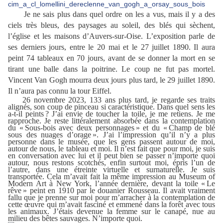
Je ne sais plus dans quel ordre on les a vus, mais il y a des
ciels très bleus, des paysages au soleil, des blés qui sèchent,
l’église et les maisons d’Auvers-sur-Oise. L’exposition parle de
ses derniers jours, entre le 20 mai et le 27 juillet 1890. Il aura
peint 74 tableaux en 70 jours, avant de se donner la mort en se
tirant une balle dans la poitrine. Le coup ne fut pas mortel.
Vincent Van Gogh mourra deux jours plus tard, le 29 juillet 1890.
Il n’aura pas connu la tour Eiffel.
26 novembre 2023, 133 ans plus tard, je regarde ses traits
alignés, son coup de pinceau si caractéristique. Dans quel sens les
a-t-il peints ? J’ai envie de toucher la toile, je me retiens. Je me
rapproche. Je reste littéralement absorbée dans la contemplation
du « Sous-bois avec deux personnages » et du « Champ de blé
sous des nuages d’orage ». J’ai l’impression qu’il n’y a plus
personne dans le musée, que les gens passent autour de moi,
autour de nous, le tableau et moi. Il n’est fait que pour moi, je suis
en conversation avec lui et il peut bien se passer n’importe quoi
autour, nous restons scotchés, enfin surtout moi, épris l’un de
l’autre, dans une étreinte virtuelle et surnaturelle. Je suis
transportée. Cela m’avait fait la même impression au Museum of
Modern Art à New York, l’année dernière, devant la toile « Le
rêve » peint en 1910 par le douanier Rousseau. Il avait vraiment
fallu que je prenne sur moi pour m’arracher à la contemplation de
cette œuvre qui m’avait fasciné et emmené dans la forêt avec tous
les animaux. J’étais devenue la femme sur le canapé, nue au
milieu des bêtes sauvages. N’importe quoi.