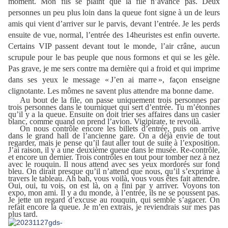
moment. Mon fils se plaint que la file n’avance pas. Deux
personnes un peu plus loin dans la queue font signe à un de leurs
amis qui vient d’arriver sur le parvis, devant l’entrée. Je les perds
ensuite de vue, normal, l’entrée des 14heuristes est enfin ouverte.
Certains VIP passent devant tout le monde, l’air crâne, aucun
scrupule pour le bas peuple que nous formons et qui se les gèle.
Pas grave, je me sers contre ma dernière qui a froid et qui imprime
dans ses yeux le message « J’en ai marre », façon enseigne
clignotante. Les mômes ne savent plus attendre ma bonne dame.
Au bout de la file, on passe uniquement trois personnes par
trois personnes dans le tourniquet qui sert d’entrée. Tu m’étonnes
qu’il y a la queue. Ensuite on doit trier ses affaires dans un casier
blanc, comme quand on prend l’avion. Vigipirate, te revoilà.
On nous contrôle encore les billets d’entrée, puis on arrive
dans le grand hall de l’ancienne gare. On a déjà envie de tout
regarder, mais je pense qu’il faut aller tout de suite à l’exposition.
J’ai raison, il y a une deuxième queue dans le musée. Re-contrôle,
et encore un dernier. Trois contrôles en tout pour tomber nez à nez
avec le rouquin. Il nous attend avec ses yeux mordorés sur fond
bleu. On dirait presque qu’il n’attend que nous, qu’il s’exprime à
travers le tableau. Ah bah, vous voilà, vous vous êtes fait attendre.
Oui, oui, tu vois, on est là, on a fini par y arriver. Voyons ton
expo, mon ami. Il y a du monde, à l’entrée, ils ne se poussent pas.
Je jette un regard d’excuse au rouquin, qui semble s’agacer. On
refait encore la queue. Je m’en extrais, je reviendrais sur mes pas
plus tard.