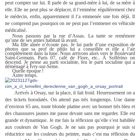
peut compter sur lui. Il parle de sa grand-mère à lui, de sa mère à
elle. Elle ne peut plus se déplacer, il l’emmène régulièrement chez
le médecin, enfin, apparemment il l’a emmenée une fois déjà. Il
ne comprend pas pourquoi on ne peut pas l’emmener en véhicule
médicalisé.
Nous passons par la rue d’Assas. La tante se remémore
qu’une de ses amies habitait là avant.
Ma fille aînée n’écoute pas. Je lui parle d’une exposition de
photos que sa prof de philo lui a conseillée et elle a l’air
complètement dans la lune. Nous arrivons alors vers le Boulevard
Saint-Germain, Paris 07, café de Flore, etc.. À Solférino on
descend. Je pense au parti socialiste, feu le parti socialiste qui a
déménagé à Ivry-sur-Seine.
Quelle époque !
Autre temps.
Arrivés à Orsay, sur la place, il fait froid. Heureusement on a
des tickets horodatés. On attend pas très longtemps. Une dame
d’environ 65 ans, toute blonde platine avec un bonnet très bleu et
des chaussures jaunes me passe devant sans me regarder. Elle est
grande et dynamique. Je me fais la réflexion qu’elle s’est habillée
aux couleurs de Van Gogh. Je ne sais pas pourquoi je suis si
réductrice sur les couleurs du peintre, mais c’est ma réflexion du