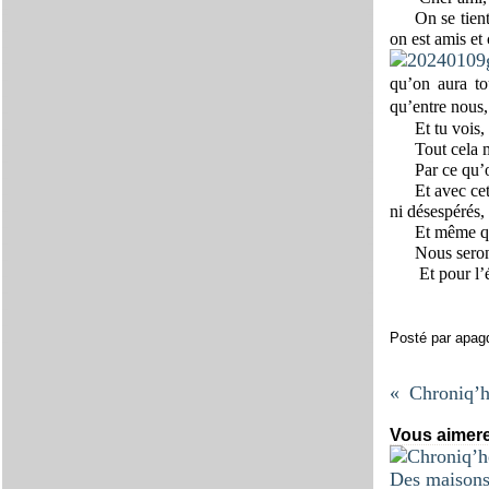
On se tien
on est amis et 
qu’on aura to
qu’entre nous,
Et tu vois,
Tout cela 
Par ce qu’o
Et avec cet
ni désespérés, 
Et même qu
Nous seron
Et pour l’
Posté par apag
Vous aimere