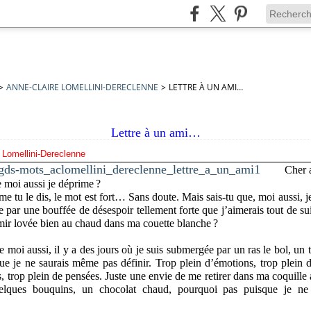
>
ANNE-CLAIRE LOMELLINI-DERECLENNE
>
LETTRE À UN AMI…
Lettre à un ami…
 Lomellini-Dereclenne
Cher 
e moi aussi je déprime ?
e tu le dis, le mot est fort… Sans doute. Mais sais-tu que, moi aussi, j
e par une bouffée de désespoir tellement forte que j’aimerais tout de s
ir lovée bien au chaud dans ma couette blanche ?
e moi aussi, il y a des jours où je suis submergée par un ras le bol, un t
ue je ne saurais même pas définir. Trop plein d’émotions, trop plein
s, trop plein de pensées. Juste une envie de me retirer dans ma coquille
elques bouquins, un chocolat chaud, pourquoi pas puisque je ne 