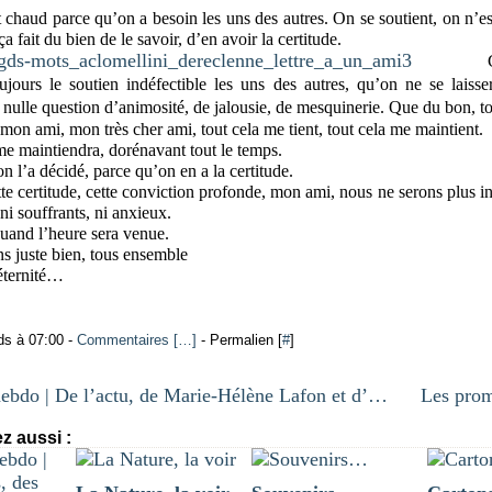
t chaud parce qu’on a besoin les uns des autres. On se soutient, on n’e
ça fait du bien de le savoir, d’en avoir la certitude.
ujours le soutien indéfectible les uns des autres, qu’on ne se laisse
 nulle question d’animosité, de jalousie, de mesquinerie. Que du bon, to
 mon ami, mon très cher ami, tout cela me tient, tout cela me maintient.
me maintiendra, dorénavant tout le temps.
n l’a décidé, parce qu’on en a la certitude.
te certitude, cette conviction profonde, mon ami, nous ne serons plus int
ni souffrants, ni anxieux.
and l’heure sera venue.
s juste bien, tous ensemble
éternité…
ds à 07:00 -
Commentaires [
…
]
- Permalien [
#
]
Chroniq’hebdo | De l’actu, de Marie-Hélène Lafon et d’Agnès Varda encore
z aussi :