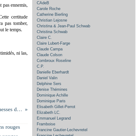
CAdeB
st pas ennemis,
Carole Roche
Catherine Bierling
Cette certitude
Christian Lejosne
ra pas tomber,
Christina & Jean-Paul Schwab
ut le temps.
Christina Schwab
Claire C.
Claire Lubert-Farge
Claude Campa
imidés, ni las,
Claude Colson
Combroux Roseline
C.P.
Danielle Eberhardt
Daniel Valin
Delphine Sers
Denise Thémines
Dominique Achille
Dominique Paris
Elisabeth Gillet-Perrot
Les promesses de l’aube
Elizabeth LC.
Emmanuel Legrand
Framboise
Francine Gautier-Lechevretel
Francine Lechevretel