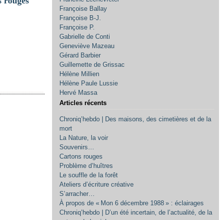
 rouges
Françoise Ballay
Françoise B-J.
Françoise P.
Gabrielle de Conti
Geneviève Mazeau
Gérard Barbier
Guillemette de Grissac
Hélène Millien
Hélène Paule Lussie
Hervé Massa
Articles récents
Chroniq’hebdo | Des maisons, des cimetières et de la
mort
La Nature, la voir
Souvenirs…
Cartons rouges
Problème d’huîtres
Le souffle de la forêt
Ateliers d’écriture créative
S’arracher…
À propos de « Mon 6 décembre 1988 » : éclairages
Chroniq’hebdo | D’un été incertain, de l’actualité, de la