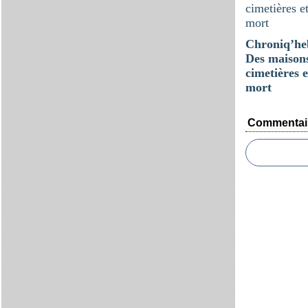
Chroniq’he
Des maisons
cimetières e
mort
Commentai