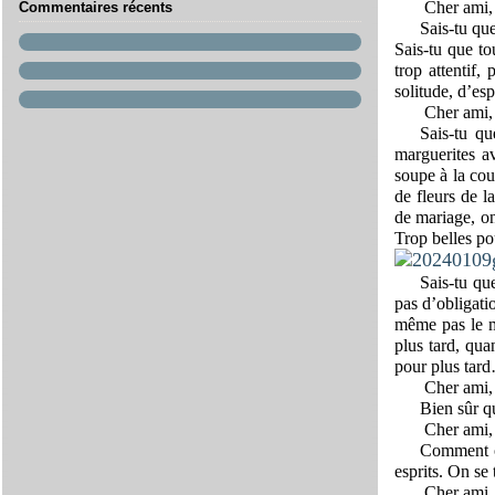
Cher ami,
Commentaires récents
Sais-tu qu
Sais-tu que to
trop attentif,
solitude, d’esp
Cher ami,
Sais-tu qu
marguerites a
soupe à la cou
de fleurs de l
de mariage, on
Trop belles pou
Sais-tu qu
pas d’obligati
même pas le mo
plus tard, qua
pour plus tar
Cher ami,
Bien sûr q
Cher ami,
Comment on
esprits. On se
Cher ami,