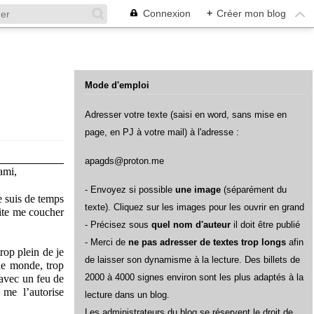
Connexion
+
Créer mon blog
Mode d'emploi
Adresser votre texte (saisi en word, sans mise en
page, en PJ à votre mail) à l'adresse :
apagds@proton.me
ami,
- Envoyez si possible
une image
(séparément du
e suis de temps
texte). Cliquez sur les images pour les ouvrir en grand
uite me coucher
- Précisez sous
quel nom d'auteur
il doit être publié
- Merci de
ne pas adresser de textes trop longs
afin
rop plein de je
de laisser son dynamisme à la lecture. Des billets de
 de monde, trop
2000 à 4000 signes environ sont les plus adaptés à la
 avec un feu de
me l’autorise
lecture dans un blog.
L
es administrateurs du blog se réservent le droit de