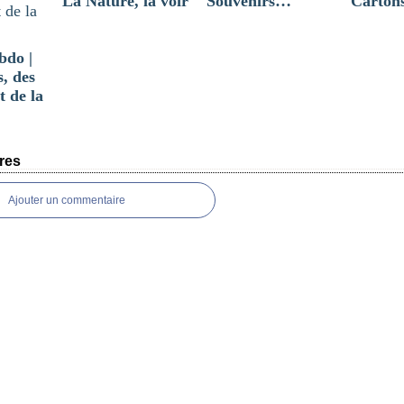
La Nature, la voir
Souvenirs…
Cartons
bdo |
, des
t de la
res
Ajouter un commentaire