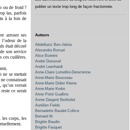
publier un texte trop long de façon fractionnée.
r ou de froid ?
op las, parfois
in à la fois de
re arroser ses
Auteurs
 l’odeur de la
Abdellaziz Ben-Jebria
ds était décoré
Alexandra Borsari
 de son service
Alice Bséréni
 ces cuillères.
André Durussel
André Leenhardt
ami,
Anne-Claire Lomellini-Dereclenne
n ne se mettait
Anne-Marie Bousseau
 ne connaissait
Anne-Marie Didier Kleine
, qu’on verrait
Anne-Marie Krebs
reste ce serait
Anne Poiré Guallino
Annie Dargent Bertholet
Aurélien Fields
Bernadette Baudet-Coltice
Bernard M.
 les corps, les
Brigitte Baudin
rtuellement.
Brigitte Fauquet