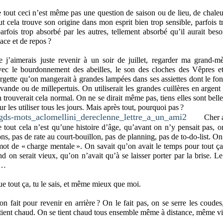
e tout ceci n’est même pas une question de saison ou de lieu, de chaleu
ut cela trouve son origine dans mon esprit bien trop sensible, parfois tr
 parfois trop absorbé par les autres, tellement absorbé qu’il aurait beso
ace et de repos ?
e j’aimerais juste revenir à un soir de juillet, regarder ma grand-mè
vec le bourdonnement des abeilles, le son des cloches des Vêpres et
rgette qu’on mangerait à grandes lampées dans ses assiettes dont le fon
avande ou de millepertuis. On utiliserait les grandes cuillères en argent
 trouverait cela normal. On ne se dirait même pas, tiens elles sont belles
r les utiliser tous les jours. Mais après tout, pourquoi pas ?
Cher 
e tout cela n’est qu’une histoire d’âge, qu’avant on n’y pensait pas, o
ons, pas de rate au court-bouillon, pas de planning, pas de to-do-list. On
t de « charge mentale ». On savait qu’on avait le temps pour tout ça
nd on serait vieux, qu’on n’avait qu’à se laisser porter par la brise. Le 
d…
ue tout ça, tu le sais, et même mieux que moi.
 fait pour revenir en arrière ? On le fait pas, on se serre les coudes,
 tient chaud. On se tient chaud tous ensemble même à distance, même vi