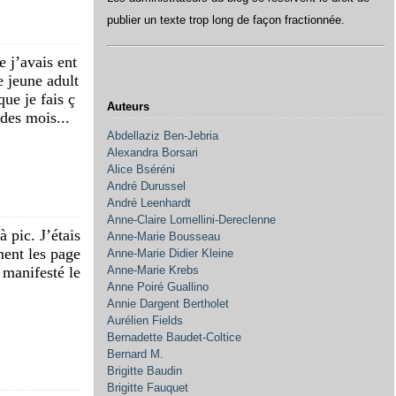
publier un texte trop long de façon fractionnée.
e j’avais ent
e jeune adult
que je fais ç
Auteurs
des mois...
Abdellaziz Ben-Jebria
Alexandra Borsari
Alice Bséréni
André Durussel
André Leenhardt
Anne-Claire Lomellini-Dereclenne
à pic. J’étais
Anne-Marie Bousseau
ent les page
Anne-Marie Didier Kleine
 manifesté le
Anne-Marie Krebs
Anne Poiré Guallino
Annie Dargent Bertholet
Aurélien Fields
Bernadette Baudet-Coltice
Bernard M.
Brigitte Baudin
Brigitte Fauquet