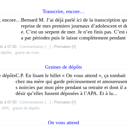
Transcrire, encore…
Bernard M. J’ai déjà parlé ici de la transcription qu
reprise de mes premiers journaux d’adolescent et d
e. C’est un serpent de mer. Je n’en finis pas. C’est 
a par périodes puis le laisse complètement pendant 
ds à 07:00 -
Commentaires [
…
]
- Permalien [
#
]
 dépôts
,
graine de mots
Graines de dépôts
C.P. En lisant le billet « On vous attend », ça tombait 
chez ma mère qui garde précieusement et amoureusem
s noircies par mon père pendant sa retraite et dont il a
désir qu’elles fussent déposées à l’APA. Et à la...
ds à 07:00 -
Commentaires [
…
]
- Permalien [
#
]
,
APA
,
graine de dépôts
On vous attend