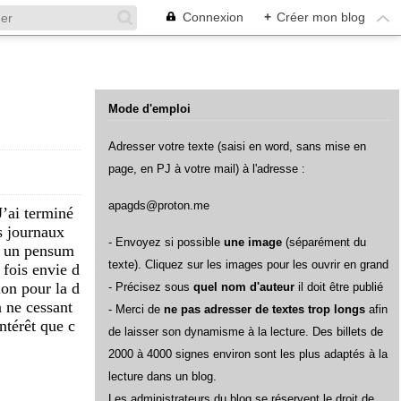
Connexion
+
Créer mon blog
Mode d'emploi
Adresser votre texte (saisi en word, sans mise en
page, en PJ à votre mail) à l'adresse :
apagds@proton.me
J’ai terminé
s journaux
- Envoyez si possible
une image
(séparément du
t un pensum
texte). Cliquez sur les images pour les ouvrir en grand
a fois envie d
tion pour la d
- Précisez sous
quel nom d'auteur
il doit être publié
 ne cessant
- Merci de
ne pas adresser de textes trop longs
afin
ntérêt que c
de laisser son dynamisme à la lecture. Des billets de
2000 à 4000 signes environ sont les plus adaptés à la
lecture dans un blog.
L
es administrateurs du blog se réservent le droit de