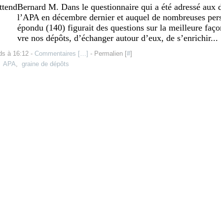
Bernard M. Dans le questionnaire qui a été adressé aux 
l’APA en décembre dernier et auquel de nombreuses pers
épondu (140) figurait des questions sur la meilleure faço
vre nos dépôts, d’échanger autour d’eux, de s’enrichir...
ds à 16:12 -
Commentaires [
…
]
- Permalien [
#
]
,
APA
,
graine de dépôts