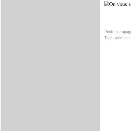
Posté par apag
Tags:
mémoire