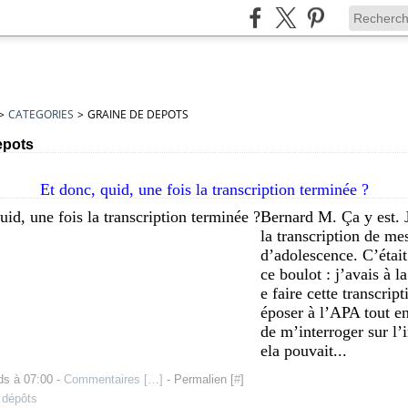
>
CATEGORIES
>
GRAINE DE DEPOTS
epots
Et donc, quid, une fois la transcription terminée ?
Bernard M. Ça y est. 
la transcription de me
d’adolescence. C’étai
ce boulot : j’avais à l
e faire cette transcrip
époser à l’APA tout en
de m’interroger sur l’i
ela pouvait...
ds à 07:00 -
Commentaires [
…
]
- Permalien [
#
]
 dépôts