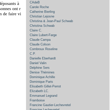
CAdeB
déposants à
Carole Roche
onnes ont r
Catherine Bierling
n de faire vi
Christian Lejosne
Christina & Jean-Paul Schwab
Christina Schwab
Claire C.
Claire Lubert-Farge
Claude Campa
Claude Colson
Combroux Roseline
C.P.
Danielle Eberhardt
Daniel Valin
Delphine Sers
Denise Thémines
Dominique Achille
Dominique Paris
Elisabeth Gillet-Perrot
Elizabeth LC.
Emmanuel Legrand
Framboise
Francine Gautier-Lechevretel
Francine Lechevretel